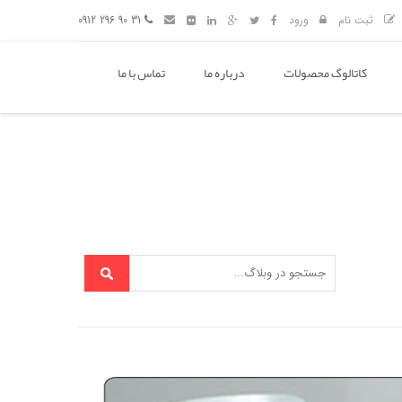
ثبت نام
ورود
31 90 296 0912
کاتالوگ محصولات
درباره ما
تماس با ما