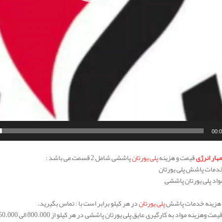
00:
مهار انرژی
قیمت و هزینه
پلی یورتان
پاششی شامل 2 قسمت می باشد :
 هزینه خدمات پاشش
پلی یورتان
در هر کیلو برابر است با : تماس بگیرید
.
 وهزینه مواد به کارگیری عایق پلی یورتان پاششی در هر کیلو از 800.000 الی 850.000