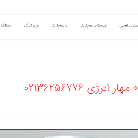
فحه اصلی
قیمت محصولات
محصولات
فروشگاه
وبلاگ
نرژی 02136256776