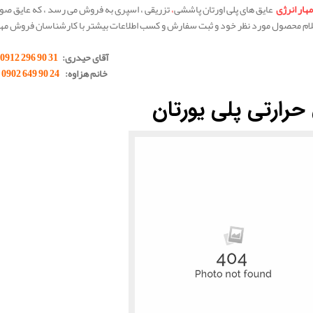
مهار انرژی
عایق های پلی اورتان پاششی
،
تزریقی ، اسپری به فروش می رسد ، که عایق صو
ام محصول مورد نظر خود و ثبت سفارش و کسب اطلاعات بیشتر با کارشناسان فروش مها
آقای حیدری:
31 90 296 0912
خانم هزاوه:
24 90 649 0902
حرارتی پلی یورتان