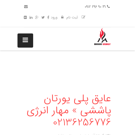
31 90 296 0912
ثبت نام
ورود
عایق پلی یورتان
پاششی » مهار انرژی
02136256776