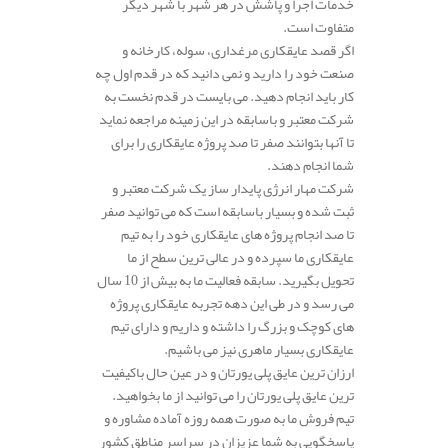
خدمات اجرا و پاشش در هر شهر با شهر دیگر
متفاوت است.
اگر قصد عایقکاری مرغداری، سوله، کارخانه و
صنعت خود را دارید و نمی دانید که در قدم اول چه
کار باید انجام دهید. می بایست در قدم نخست به
شرکت معتبر و باسابقه در این زمینه مراجعه نماید
تا آنها بتوانند صفر تا صد پروژه عایقکاری را برای
شما انجام دهند.
شرکت مهار انرژی پایدار ساز یک شرکت معتبر و
ثبت شده و بسیار باسابقه است که می توانید صفر
تا صد انجام پروژه های عایقکاری خود را به تیم
عایقکاری ما سپرده و در عالی ترین سطح از ما
تحویل بگیرید. سابقه فعالیت ما به بیش از 10 سال
می رسد و در طی این دهه تجربه عایقکاری پروژه
های کوچک و بزرگ را داشته و داریم و دارای تیم
عایقکاری بسیار ماهری نیز می باشیم.
ارزان ترین عایق پلی یورتان و در عین حال باکیفیت
ترین عایق پلی یورتان را می توانید از ما بخواهید.
تیم فروش ما به صورت همه روزه آماده مشاوره و
پاسخگویی به شما عزیزان در سراسر مناطق کشور