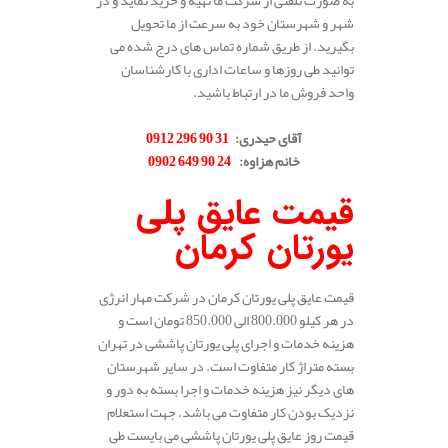
به صورت تلفنی از شرکت ما تهیه و خرید نماید و در
شهر و شهرستان خود به سرعت از ما تحویل
بگیرید. از طریق شماره تماس های درج شده می
توانید طی روزها و ساعات اداری با کارشناسان
واحد فروش ما در ارتباط باشید.
.
آقای حیدری
:
31 90 296 0912
خانم هزاوه
:
24 90 649 0902
.
قیمت عایق پلی
یورتان کرمان
قیمت عایق پلی یورتان کرمان در شرکت مهار انرژی
در هر کیلو 800.000 الی 850.000 تومان است و
هزینه خدمات و اجرای پلی یورتان پاششی در تهران
بسته متراژ کار متفاوت است. در سایر شهرستان
های دیگر نیز هزینه خدمات و اجرا بسته به دور و
نزدیک بودن کار متفاوت می باشد. جهت استعلام
قیمت روز عایق پلی یورتان پاششی می بایست طی