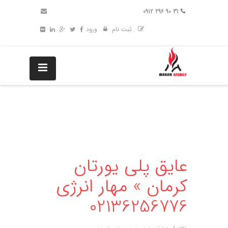
31 90 296 0912
ثبت نام
ورود
عایق پلی یورتان
کرمان » مهار انرژی
02136256776