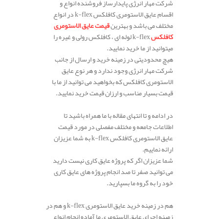
شرکت مهار انرژی پایدارساز فروشنده انواع و
اقسام عایق الاستومری کافلکس k-flex در انواع
مختلف می باشد و بهترین
قیمت عایق الاستومری
کافلکس
k-flex لوله ای ، کافلکس رولی و غیره را
میتوانید از ما خرید نمایید.
هیچ محدودیتی در زمینه خرید و ارسال از جانب
شرکت مهار انرژی وجود ندارد و هر نوع عایق
الاستومری کافلکس که بخواهید می توانید از ما با
قیمت بسیار مناسب و ارزان قیمت خرید نمایید.
در ادامه و تا انتهای مقاله با ما همراه باشید تا
اطلاعات جامعه و مختلف مفصلی در مورد قیمت
عایق الاستومری کافلکس k-flex به شما عزیزان
ارائه نماییم.
شما عزیزان اگر که پروژه عایق کاری نیست دارید
می توانید صفر تا صد انجام پروژه های عایق کاری
خود را به گروه ما بسپارید.
هم در زمینه خرید عایق الاستومری k-flex و هم در
زمینه اجرای عایق الاستومری ما آماده انجام انواع