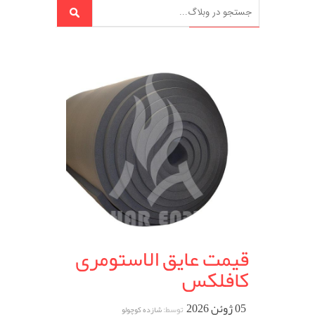
قیمت عایق الاستومری
کافلکس
05 ژوئن 2026
توسط:
شازده کوچولو