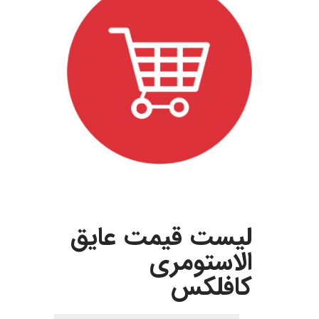
.
لیست قیمت عایق
الاستومری
کافلکس