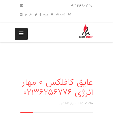
31 90 296 0912
ثبت نام
ورود
عایق کافلکس » مهار
انرژی 02136256776
خانه
/
Tag: عایق کافلکس