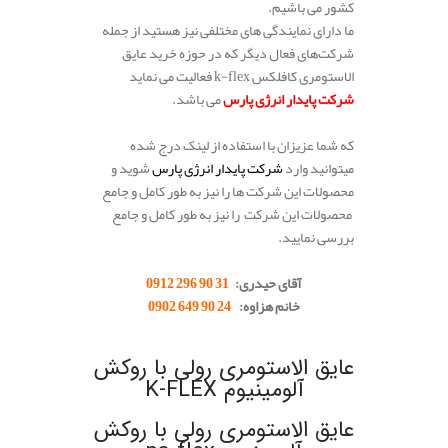
کشور می باشیم.
ما دارای نمایندگی های مختلفی نیز هستید از جمله
شرکت‌های فعال دیگر که در حوزه خرید عایق
الاستومری کافلکس k-flex فعالیت می نماید
شرکت پایدار انرژی پارس
می باشد.
که شما عزیزان با استفاده از لینک درج شده
میتوانید وارد
شرکت پایدار انرژی پارس
شوید و
محصولات این شرکت ها را نیز به طور کامل و جامع
محصولات این شرکت را نیز به طور کامل و جامع
بررسی نمایید.
.
آقای حیدری:
31 90 296 0912
خانم هزاوه:
24 90 649 0902
.
عایق الاستومری رولی با روکش
آلومینیوم K-FLEX
عایق الاستومری رولی با روکش