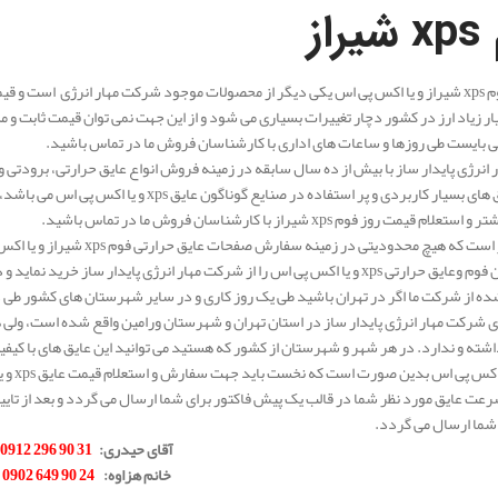
xps شیراز
ر زیاد ارز در کشور دچار تغییرات بسیاری می شود و از این جهت نمی توان قیمت ثابت
 بایست طی روزها و ساعات های اداری با کارشناسان فروش ما در تماس باشید.
انرژی پایدار ساز با بیش از ده سال سابقه در زمینه فروش انواع عایق حرارتی، برودتی
یکی از عایق های بسیار کاربردی و پر استفاده د
م قیمت روز فوم xps شیراز با کارشناسان فروش ما در تماس باشید.
شایان ذکر است که هیچ محدودی
کیفیت ترین فوم وعایق حرارتی xps و یا اکس پی اس را از شرکت مهار انرژی پایدار 
ه از شرکت ما اگر در تهران باشید طی یک روز کاری و در سایر شهرستان های کشور طی 
شیراز 
عت عایق مورد نظر شما در قالب یک پیش فاکتور برای شما ارسال می گردد و بعد از تای
ما ارسال می گردد.
آقای حیدری
:
31 90 296 0912
خانم هزاوه
:
24 90 649 0902