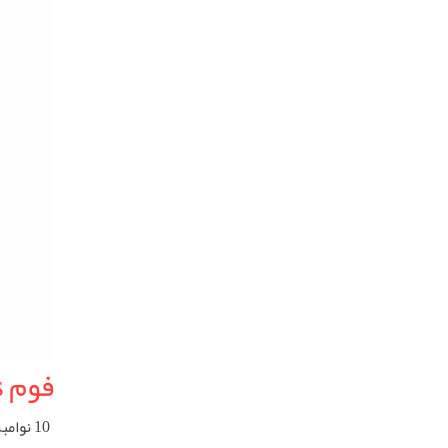
فوم xps شیراز
10 نوامبر 2024