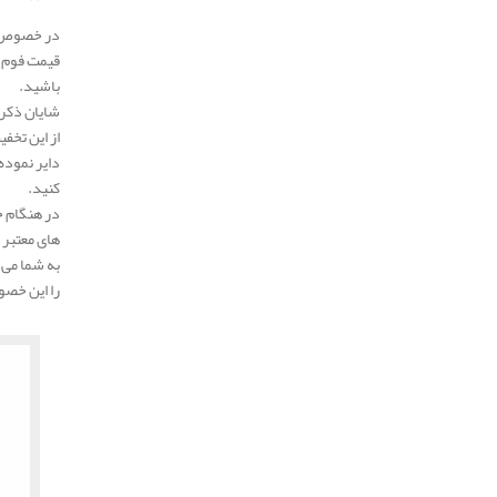
باشید.
دایر نموده
کنید.
را این خصو
.