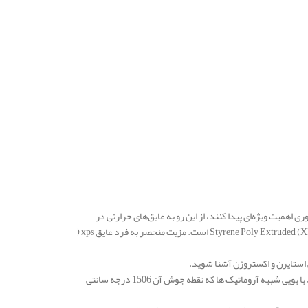
 اهمیت ویژه‌ای پیدا کنند، از این رو به عایق‌های حرارتی در
ساخت و ساز بسیار توجه می‌شود. یکی از عایق های حرارتی، پلی استایرن اکسترود شده یا همان (XPS) Styrene Poly Extruded است. مزیت منحصر به فرد عایق xps (
پلی استایرن، یک پلیمر مصنوعی معطر از منومر استایرن می باشد. ماده ای پتروشیمی، مایعی بی رنگ، با بویی شبیه آروماتیک ها که نقطه جوش آن 1506 درجه سانتی