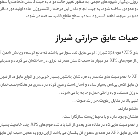
وژن، یکی از شیوه های حجمی، به منظور تغییر حالت مواد به جهت کاستن ضخامت یا سطوح
 عمودی ساخته شود. به جهت انجام دادن این مرحله از اکستروژن، ماده اولیه مورد نظر
 و در نتیجه، قطعه اکسترود شده با سطح مقطع قالب، ساخته می شود.
ات عایق حرارتی شیراز
ساختمان به زمان آتش سوری می گردد.
به کارگیری از فوم های XPS در دیوار ها سبب کاستن مصرف انرژی در ساختمان می گر
 عایق اکس پی اس بسیار ساده و آسان است و هیچ گونه دردسری در هنگام نصب ندارد
وزن هستند و به راحتی حمل و جا به جا می شوند.
لیی بالا در مقابل رطوبت،حرارت،صوت… .
تشو دارند.
افتشان وجود دارد و با محیط زیست سازگار است.
یی که در مقاله های بعدی از آنها یاد شد فوم های XPS چند خاصیت بسیار خوب و منحصر به فرد داشته که در این قسمت به انها می پردازیم.
استحکام فشاری عایق XPS در همه ی سطوح آن یکسان می باشد از این رو و به همین سب