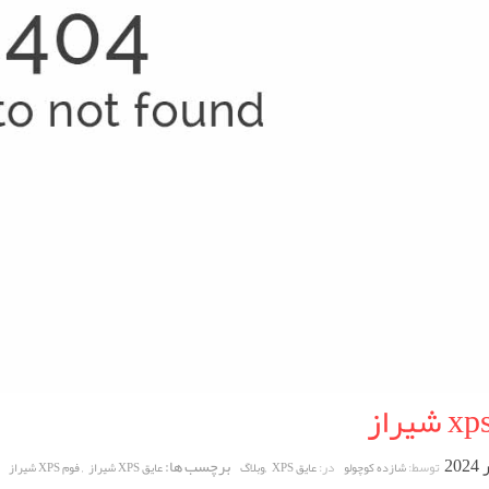
,
برچسب ها:
,
توسط:
در:
شازده کوچولو
عایق XPS
وبلاگ
عایق XPS شیراز
فوم XPS شیراز