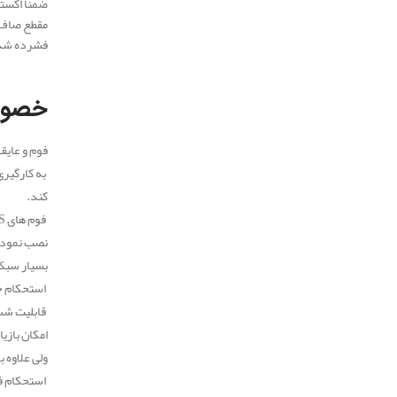
ضمنا اکستر
مقطع صاف و
فشرده شده
.
.
خصوصی
فوم و عایقهای XPS ( فوم xps شیراز ) نوعی عایق کندسوز می باشند که مانع توسعه و پخش شدن آتش در 
کند.
فوم های XPS با خصوصیت های منحصر به فردشان جانشین بسیار خوبی برای انواع عایق ها از قبیل پشم شیشه, پشم سنگ و یونولیت هستند.
نصب نمودن
بسیار سبک 
استحکام خ
قابلیت شس
امکان بازی
ولی علاوه بر خصوصیت ها