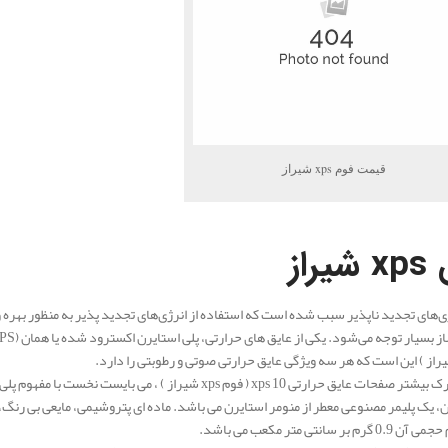
قیمت فوم xps شیراز
ق
xps شیراز
ی‌های تجدید ناپذیر سبب شده است که استفاده از انرژی‌های تجدید پذیر به منظور بهره‌ وری
رارتی xps 10 ( فوم xps شیراز ) ، می بایست نخست با مفهوم پلی استایرن و اکستروژن آشنا شوید.
بر سانتی متر مکعب می باشد.