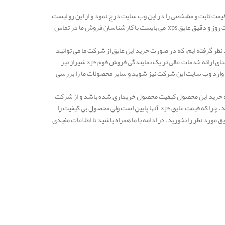
 گفته شد نمی توان قیمت ثابت و مشخصی را در این وب سایت درج نمود و از این رو لیست
قیمت فوم xps شیراز در این وب سایت درج نشده است و شما کاربران گرامی به منظور استعلام قیمت روز و دقیق عایق xps می بایست با کارشناسان فروش ما در تماس
ی شما مشتریان گرامی مد نظر گرفته ایم، که در صورت خرید این عایق از شرکت ما می توانید
از این تخفیفات بهره مند شوید. شایان ذکر است که به دلیل گستردگی فروش محصولات ما و در راستای ارائه خدمات عالی تر یک نمایندگی فروش فوم xps شیراز نیز
وارد وب سایت این شرکت نیز شوید و سایر محصولات ما را بررسی
 شما در زمینه خرید این محصول کیفیت محصول خریداری شده باشد و از شرکت
های معتبر و ثبت شده خرید مورد نظر خود را انجام دهید و به هیچ عنوان از دلالان این امر خرید نکنید، چرا که قیمت عایق xps آنها پایین است ولی محصول بی کیفیت را
قت کنید و گول ارزان بودن عایق مورد نظر را نخورید. در ادامه با ما همراه باشید تا اطلاعات مفیدی