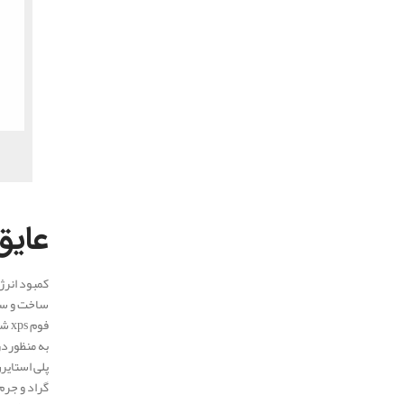
.
عای
کمبود انرژ
فوم xps شیراز ) این است که هر سه ویژگی عایق حرارتی صوتی و رطوبتی را دارد.
به منظوردرک بیشتر صفحات عایق ح
گراد و جرم حجمی آن 0.9 گرم 