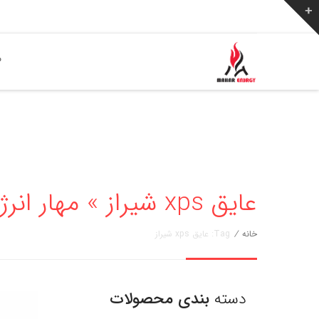
ص
عایق xps شیراز » مهار انرژی 02136256776
خانه
/
Tag: عایق xps شیراز
دسته
بندی محصولات