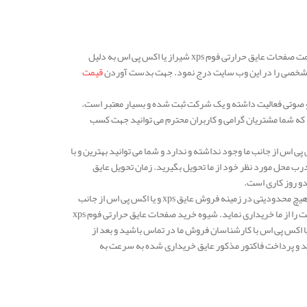
صفحات فوم xps شیراز و یا اکس پی اس یکی دیگر از محصولات موجود شرکت مهار انرژی است و قیمت صفحات عایق حرارتی فوم xps شیراز یا اکس پی اس به دلیل
 و مشخصی را در این وب سایت درج نمود. جهت بدست آوردن
قیمت
 و صوتی فعالیت داشته و یک شرکت ثبت شده و بسیار معتبر است.
ر صنایع گوناگون عایق xps و یا اکس پی اس می باشد، که شما مشتریان گرامی و کاربران محترم می توانید جهت کسب
تی در زمینه سفارش صفحات عایق حرارتی فوم xps شیراز و یا اکس پی اس از جانب ما وجود نداشته و ندارد و شما می توانید بهترین و با
ساز خرید نماید و درب محل مورد نظر خود از ما تحویل بگیرید. زمان تحویل عایق
دو روز کاری است.
دفتر مرکزی شرکت مهار انرژی پایدار ساز در استان تهران و شهرستان ورامین واقع شده است، ولی هیچ محدودیتی در زمینه فروش عایق xps و یا اکس پی اس از جانب
ما وجود نداشته و ندارد. در هر شهر و شهرستان از کشور که هستید می توانید این عایق های با کیفیت را از ما خریداری نماید. شیوه خرید صفحات عایق حرارتی فوم xps
و یا اکس پی اس بدین صورت است که نخست باید جهت سفارش و استعلام قیمت عایق xps و یا اکس پی اس با کارشناسان فروش ما در تماس باشید و بعد از
ید و پرداخت فاکتور مذکور عایق خریداری شده به سرعت به