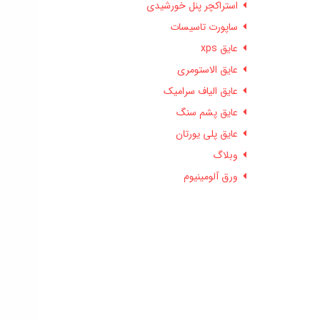
استراکچر پنل خورشیدی
ساپورت تاسیسات
عایق xps
عایق الاستومری
عایق الیاف سرامیک
عایق پشم سنگ
عایق پلی یورتان
وبلاگ
ورق آلومینیوم