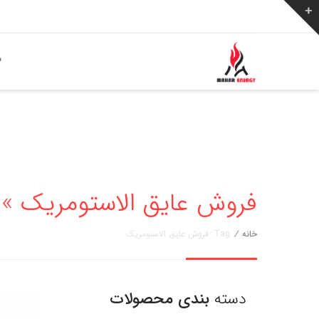
ص
فروش عایق الاستومریک » مهار انرژ
خانه
/
Tag: فروش عایق الاستومریک
دسته
بندی محصولات