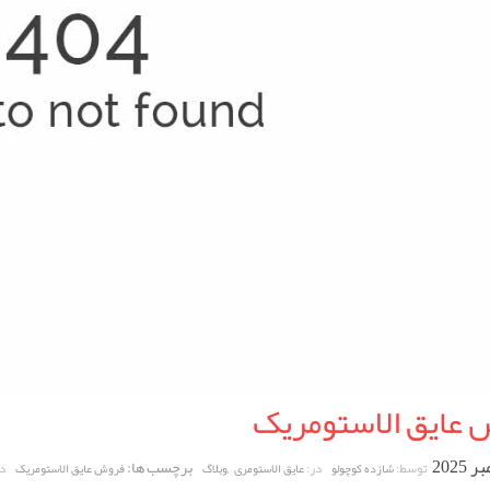
 عایق الاستومریک
,
برچسب ها:
توسط:
در:
د
شازده کوچولو
عایق الاستومری
وبلاگ
فروش عایق الاستومریک