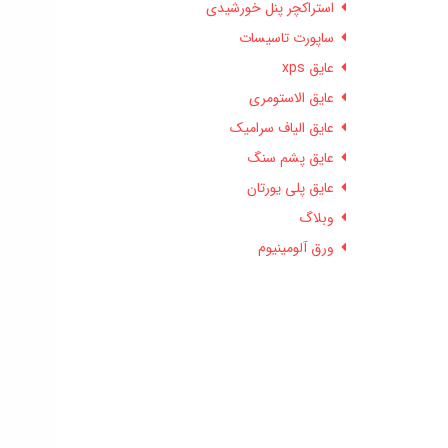
استراکچر پنل خورشیدی
ساپورت تاسیسات
عایق xps
عایق الاستومری
عایق الیاف سرامیک
عایق پشم سنگ
عایق پلی یورتان
وبلاگ
ورق آلومینیوم