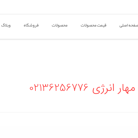
فحه اصلی
قیمت محصولات
محصولات
فروشگاه
وبلاگ
ی 02136256776