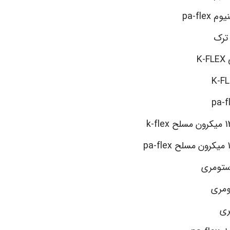
pa-fl
 ترک
K
استومری
ومری
ری