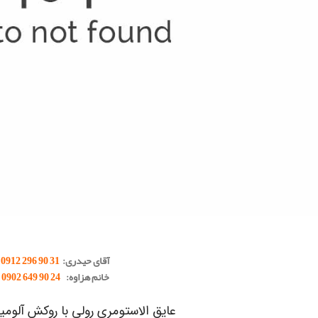
آقای حیدری:
31 90 296 0912
خانم هزاوه:
24 90 649 0902
عایق الاستومری رولی با روکش آلومینیوم X