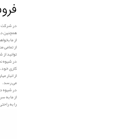
فرو
در شرکت مه
همچنین در 
از ما بخواه
از تمامی م
توانید از 
در شیوه نخ
کاری خود، 
می رسد.
در شیوه دو
از ما به س
را به راحت