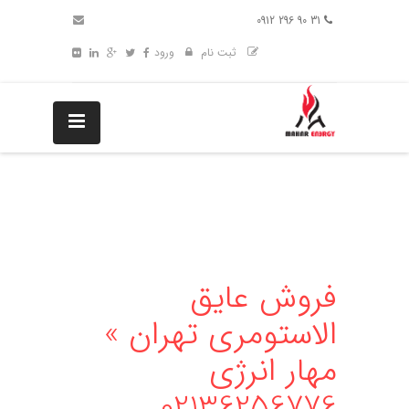
31 90 296 0912
ثبت نام
ورود
فروش عایق
الاستومری تهران »
مهار انرژی
02136256776