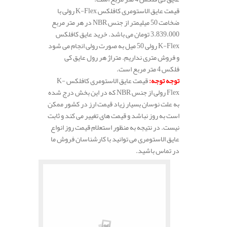
قیمت عایق الاستومری کافلکس K-Flex رولی با
ضخامت 50 میلیمتر از جنس NBR در هر متر مربع
3.839.000 تومان می باشد. خرید عایق کافلکس
K-Flex رولی 50 میل به صورت رولی انجام می شود
و فروش متری نداریم. متراژ هر رول عایق کی
فلکس 4 متر مربع است.
توجه توجه
:
قیمت عایق الاستومری کافلکس K-
Flex رولی از جنس NBR که در این بخش درج شده
به علت نوسان بسیار زیاد قیمت ارز در کشور ممکن
است به روز نباشد و قیمت های تغییر می کند و ثابت
نیست. در نتیجه به منظور استعلام قیمت روز انواع
عایق الاستومری می توانید با کارشناسان فروش ما
در تماس باشید.