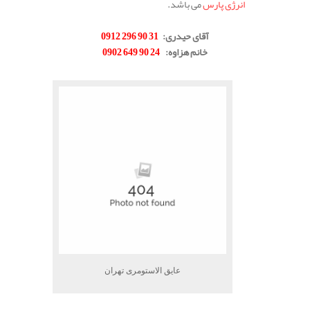
انرژی پارس
می باشد.
.
آقای حیدری
:
31 90 296 0912
خانم هزاوه
:
24 90 649 0902
.
عایق الاستومری تهران