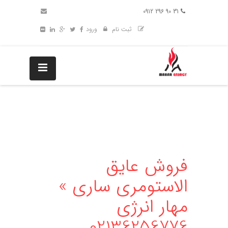
31 90 296 0912
ثبت نام
ورود
فروش عایق
الاستومری ساری »
مهار انرژی
02136256776