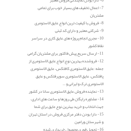
6- دارا بودن نمایندگی فروش معتبر
7- اعمال تخفیف های بسیار خوب برای تمامی
مشتریان
8- فروش با کیفیت ترین انواع عایق الاستومری
9- شرکتی معتبر و دارای کد ثبتی
10- مجری انجام پروژه های عایق کاری در سراسر
نقاط کشور
11- ارسال سریع پیش فاکتور برای مشتریان گرامی
12- فروشنده بهترین نوع انواع عایق الاستومری از
جمله: عایق الاستومری کافلکس، عایق الاستومری
پافلکس، عایق الاستومری سوپرفلکس و عایق
الاستومری ترک و ایرانی و …
13- نماینده فروش عایق الاستومری سانا در کشور
14- مشاوره رایگان طی روزها و ساعت های اداری،
جهت انتخاب و خرید بهترین نوع عایق برای شما
15- دارا بودن دفتر مرکزی فروش در استان تهران
و شهرستان ورامین
16- تحویل فوری محصول خریداری شده