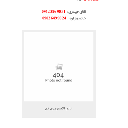
.
آقای حیدری
:
31 90 296 0912
خانم هزاوه
:
24 90 649 0902
.
عایق الاستومری قم