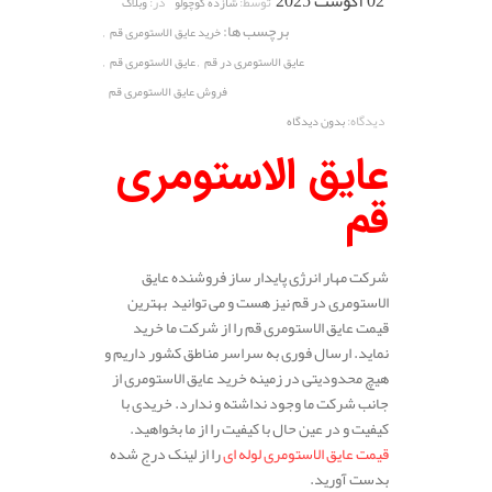
02 آگوست 2025
توسط:
در:
شازده کوچولو
وبلاگ
برچسب ها:
,
خرید عایق الاستومری قم
,
,
عایق الاستومری در قم
عایق الاستومری قم
فروش عایق الاستومری قم
دیدگاه:
بدون دیدگاه
عایق الاستومری
قم
شرکت مهار انرژی پایدار ساز فروشنده عایق
الاستومری در قم نیز هست و می توانید بهترین
قیمت عایق الاستومری قم را از شرکت ما خرید
نماید. ارسال فوری به سراسر مناطق کشور داریم و
هیچ محدودیتی در زمینه خرید عایق الاستومری از
جانب شرکت ما وجود نداشته و ندارد. خریدی با
کیفیت و در عین حال با کیفیت را از ما بخواهید.
قیمت عایق الاستومری لوله ای
را از لینک درج شده
بدست آورید.