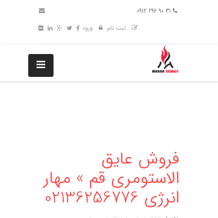
31 90 296 0912
ثبت نام
ورود
فروش عایق
الاستومری قم » مهار
انرژی 02136256776