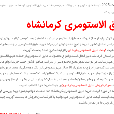
برچسب ها:
,
توسط:
در:
شازده کوچولو
وبلاگ
خرید عایق الاستومری کرمانشاه
عایق الاستوم
ن دیدگاه
 الاستومری کرمانشاه
انرژی پایدار ساز فروشنده عایق الاستومری در کرمانشاه نیز هست و می توانید بهترین ق
اسر مناطق کشور داریم و هیچ محدودیتی در زمینه خرید عایق الاستومری از جانب شرکت م
واهید.
قیمت عایق الاستومری لوله ای
را از لینک درج شده بدست آورید.
 استان کرمانشاه نیز فعال است و انواع محصولات عایق الاستومری از جمله: عایق الاستوم
 می رساند. می توانید بدون هیچ محدودیتی از سراسر مناطق کشور جهت خرید انواع عایق
سابقه فعالیت شرکت مهار انرژی به بیش از 10 سال می رسد و طی این یک 
 از مزیت های خرید عایق الاستومری از شرکت ما این است که بعد از ثبت سفارش و خری
ه سرعت به شهر و شهرستان شما در سراسر مناطق کشور ارسال می شود. ارسال فوری و کی
د.
مرکز فروش عایق الاستومری در تهران
را جهت خرید خود انتخاب نماید.
له در مورد قیمت خرید عایق الاستومری کرمانشاه هم صحبت خواهیم نمود و به بررسی قیمت
د. لیست قیمت عایق الاستومری را می توانید با کارشناسان فروش ما بدست آورید. جهت 
 فروش ما در تماس باشید.
.
آقای حیدری
:
31 90 296 0912