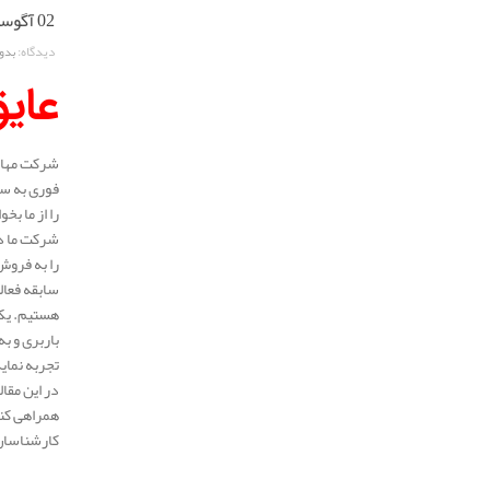
02 آگوست 2025
دیدگاه:
بدو
عایق
شرکت مهار 
فوری به سر
را از ما بخ
شرکت ما در
را به فروش
هستیم. یکی
باربری و ب
تجربه نمای
در این مقا
همراهی کنی
کارشناسان