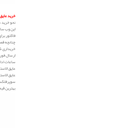
خرید عایق 
نحو خرید ع
این وب سای
فاکتور برا
چنانچه قصد
خریداری شد
ارسال فوری
ساعات ادار
عایق الاست
عایق الاست
سوپرفلکس، 
بهترین قیم