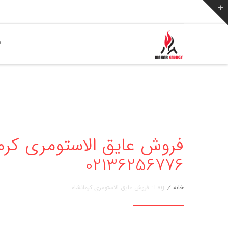
ص
فروش عایق الاستومری کرما
02136256776
خانه
/
Tag: فروش عایق الاستومری کرمانشاه