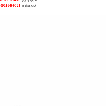
خانم هزاوه
:
24 90 649 0902
.