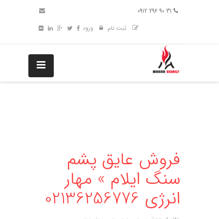
31 90 296 0912
ثبت نام
ورود
فروش عایق پشم
سنگ ایلام » مهار
انرژی 02136256776