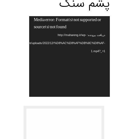
پشم سنگ
Media error: Format(s) not supported or
نمایشگر
source(s) not found
ویدیو
دریافت پرونده: http://mahareng.ir/wp-
content/uploads/2022/12/%D8%AC%D8%AF%DB%8C%D8%AF-
1.mp4?_=1
.