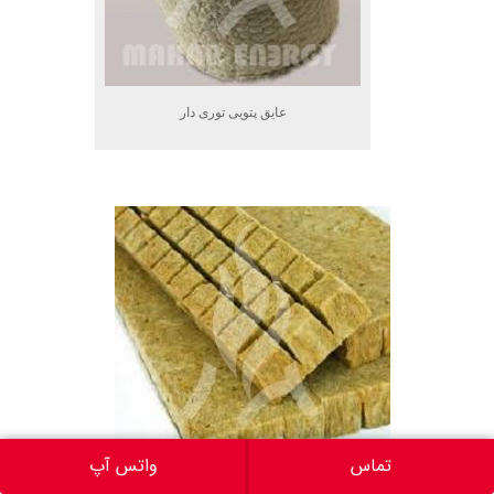
عایق پتویی توری دار
.
تماس
واتس آپ