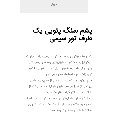
فویل
پشم
سنگ
پتویی
یک
طرف
تور
سیمی
پشم سنگ پتویی یک طرف تور سیمی و یا به عبارت
دیگر ایزوبلانکت یک عایق پتویی محسوب می شود.
این
عایق
اغلب به منظور
عایق
کاری
ماشین
آلات
و
تجهیزات مورد استفاده قرار می گیرد.
همچنین به
جهت
به کار نبردن
از
هیچ
نوع
عامل
پیوندی
از قبیل
چسب ،
این
عایق
تا
دمای
بیشتر
از
800
درجه
سانتیگراد
مقاومت
دارد
.
عایق
توری
دار (عایق پتویی یک طرف تور سیمی )
بنا
به
درخواست
خرید اران
با
ضخامت
و
دانسیته
های
مختلف
تولید
و به فروش میرسد.
.