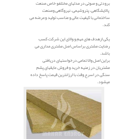
برودتی
و
صوتی
در
مدل
های
مختلفو خاص صنعت
پالایشگاهی،
پتروشیمی،
نیروگاهی
وصنعت
ساختمانی
با
کیفیت
عالی و مناسب
تولید
و
عرضه
می
کند.
.
یکی
ازهدف های
مهم و والای
این
شرکت
کسب
رضایت
مشتری
براساس
اصل
مشتری
مداری می
باشد.
براین اصل والا تمامی
درخواست
های
دریافتی
مشتریان در زمنیه خرید و فروش عایقهای پشم
سنگی
در
اسرع
وقت
با ارزانترین
قیمت
پاسخ
داده
می
شود.