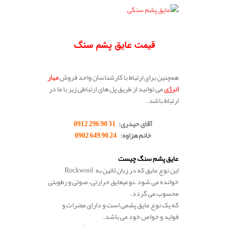
قیمت عایق پشم سنگ
همچنین برای ارتباط با کارشناسان واحد فروش
مهار
انرژی
می توانید از طریق پل های ارتباطی زیر با ما در
ارتباط باشد.
آقای حیدری:
31 90 296 0912
خانم هزاوه:
24 90 649 0902
.
عایق پشم سنگ چیست
این نوع عایق که در زبان لاتین به
Rockwool
خوانده می شود ،نوعی
عایق حرارتی، صوتی و رطوبتی
محسوب می گردد.
که یک نوع عایق پشمی است و دارای مضرات و
فواید و خواص خود می باشد.