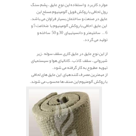
موارد کاربرد و استفاده این نوع عایق ، پشم سنگ
رول لحافی با روکش فویل آلومینیوم مسلح
این
عایق
در
صنعت
و
ساختمان بسیار فراوان می باشد.
این
عایق احافی با روکش آلومینیوم
با
ضخامت
5 و
6 …
سانتیمتر
و
دانسیته
های
30
و
50 ساخته و
تولید می گردد.
.
از این نوع عایق در عایق
کاری
سقف
سوله ،
زیر
شیروانی ،
سقف
کاذب ،
کانال
های
هوا
و
سیستم
های
تهویه
مطبوع به کار گرفته می شود.
از
مهمترین
مصرف
کننده
های این عایق های لحافی
با روکش آلومنیوم این صنف ها محسوب می شوند.