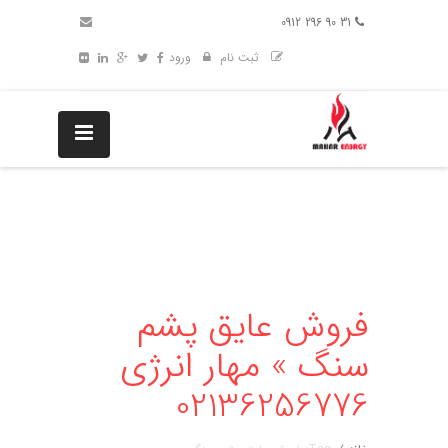
31 90 296 0912
ثبت نام
ورود
فروش عایق پشم
سنگ » مهار انرژی
02136256776