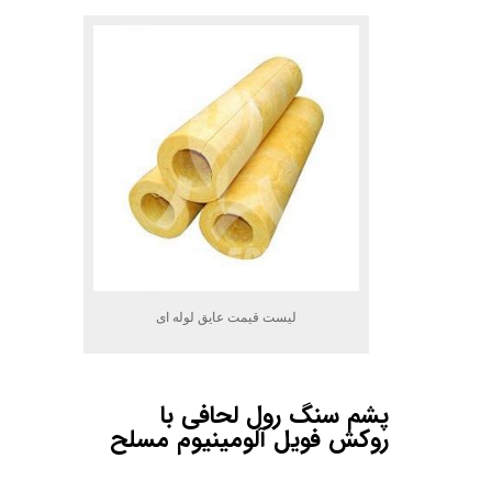
لیست قیمت عایق لوله ای
پشم
سنگ
رول
لحافی
با
روکش
فویل
آلومینیوم
مسلح