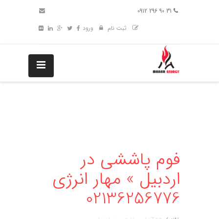
31 90 296 0912
ثبت نام
ورود
فوم پاششی در
اردبیل » مهار انرژی
02136256776