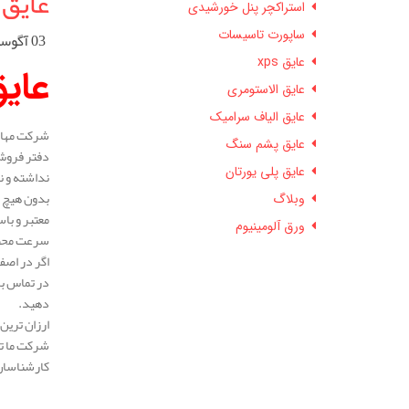
عایق 
استراکچر پنل خورشیدی
ساپورت تاسیسات
03 آگوست 2025
عایق xps
عایق
عایق الاستومری
عایق الیاف سرامیک
شرکت مهار 
عایق پشم سنگ
دفتر فروش 
عایق پلی یورتان
نداشته و ن
بدون هیچ م
وبلاگ
معتبر و با
ورق آلومینیوم
سرعت محصول
اگر در اصف
در تماس با
دهید.
ارزان ترین 
شرکت ما ته
کارشناسان 