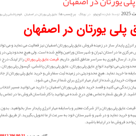
پلی یورتان در اصفهان
برچسب ها:
,
توسط:
در:
شازده کوچولو
وبلاگ
عایق پلی یورتان در اصفهان
فوم پاششی پلی یو
 پلی یورتان در اصفهان
انرژی پایدار ساز در زمینه فروش عایق پلی یورتان اصفهان نیز فعالیت می نماید و می توانی
مرکزی ما در استان تهران و شهرستان ورامین واقع شده است. ولی هیچ محدودیتی در زم
دارد. ارسال فوری به سراسر مناطق کشور داریم.
قیمت عایق پلی یورتان
را از لینک درج
حدودیتی می توانید انواع عایق پلی یورتان، عایق پلی یورتان پاششی، کپسول پلی یورتان ، و
سابقه ما خرید نماید. هیچ محدودیتی در زمینه ثبت سفارش و خرید عایق پلی یورتان از جان
ات خریداری شده از انبار مهار انرژی برای شما ارسال می شود.
هان زندگی می کنید و قصد خرید عایق پلی یورتان اصفهان را دارید می توانید مسیر انتخاب خ
شید. از طریق شماره تماس های درج شده می توانید با کارشناسان فروش ما در تماس باشی
قیمت عایق پلی یورتان را از شرکت معتبر و باسابقه مهار انرژی پایدار ساز بخواهید. بدون 
یه و خرید نماید و در شهر و شهرستان خود به سرعت از ما تحویل بگیرید. از طریق شمار
واحد فروش ما در ارتباط باشید.
.
آقای حیدری
:
31 90 296 0912