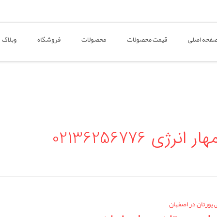
فحه اصلی
قیمت محصولات
محصولات
فروشگاه
وبلاگ
 02136256776