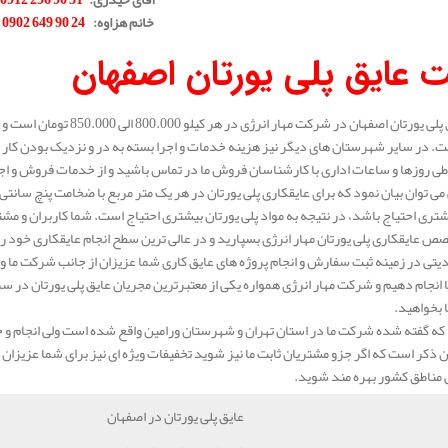
خانم هزاوه
:
24 90 649 0902
.
 عایق پلی یورتان اصفهان
قیمت عایق پلی یورتان اصفها
. در سایر شهرستان های دیگر نیز هزینه خدمات و اجرا بسته به در و نزدیک بودن کار 
ی روزها و ساعات اداری با کارشناسان فروش ما در تماس باشید و از خدمات فروش و اجرای 
ری احتیاج باشد، در نتیجه به مواد پلی یورتان بیشتری احتیاج است. شما کاربران و مشتر
صص عایقکاری پلی یورتان مهار انرژی بسپارید و در عالی ترین سطح انجام عایقکاری خود را 
تی در زمینه ثبت سفارش و انجام پروژه های عایق کاری شما عزیزان از جانب شرکت ما وجو
ا انجام دهیم و شرکت مهار انرژی همواره یکی از معتبرترین مجریان عایق پلی یورتان در سر
بخواهید.
که گفته شده شرکت ما در استان تهران و شهرستان ورامین واقع شده است ولی انجام و خ
 ذکر است که اگر جزو مشتریان ثابت ما نیز شوید تخفیفات ویژه ای نیز برای شما عزیزان مد 
ی مناطق کشور بهره مند شوید.