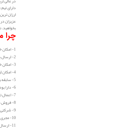
دارای تیم 
ارزان ترین
عزیزان در 
بخواهید. ن
چرا مه
1- امکان خرید جزیی و عمده انواع عایق پلی یورتان
2- ارسال به سراسر نقاط کشور (در تهران طی یک روز کاری و در سایر شهرستان ها طی 2 روز کاری)
3- امکان خرید اینترنتی انواع عایق پلی یورتان
4- امکان ثبت سفارش و خرید عایق پلی یورتان به صورت تلفنی و بدون نیاز به مراجعه حضوری
5- سابقه بیش از 10 ساله در زمینه خرید و فروش انواع عایق
6- دارا بودن نمایندگی فروش معتبر
7- اعمال تخفیف های بسیار خوب برای تمامی مشتریان
8- فروش با کیفیت ترین انواع عایق پلی یورتان
9- شرکتی معتبر و دارای کد ثبتی
10- مجری انجام پروژه های عایق کاری در سراسر نقاط کشور
11- ارسال سریع پیش فاکتور برای مشتریان گرامی