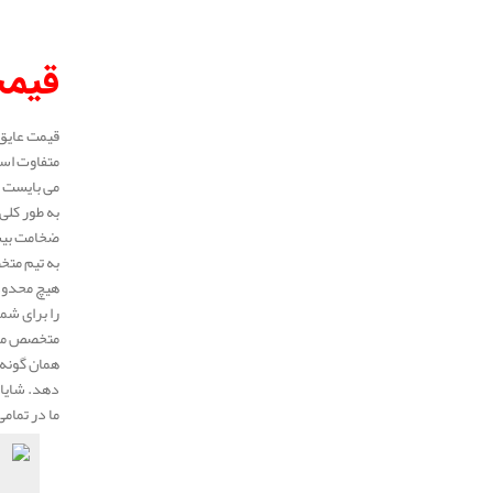
قیمت
متفاوت است
می بایست ط
ضخامت بیشت
به تیم متخ
هیچ محدودی
را برای شم
متخصص ما 
همان گونه 
دهد. شایان
ما در تمام