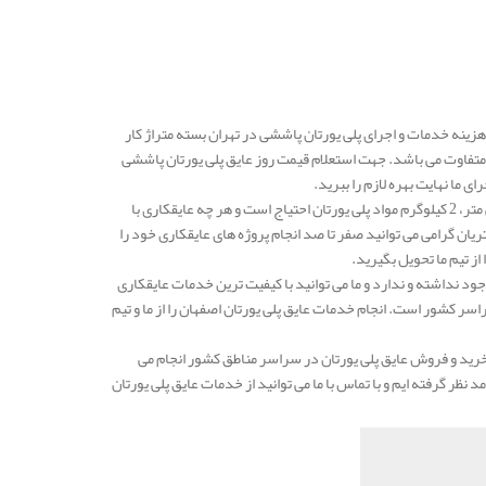
ن در شرکت مهار انرژی در هر کیلو 800.000 الی 850.000 تومان است و هزینه خدمات و اجرای پلی یورتان پاششی در تهران بسته متراژ کار
متفاوت می باشد. جهت استعلام قیمت روز عایق پلی یورتان پاششی
ما نهایت بهره لازم را ببرید.
به طور کلی می توان بیان نمود که برای عایقکاری پلی یورتان در هر یک متر مربع با ضخامت پنچ سانتی متر، 2 کیلوگرم مواد پلی یورتان احتیاج است و هر چه عایقکاری با
یان گرامی می توانید صفر تا صد انجام پروژه های عایقکاری خود را
از تیم ما تحویل بگیرید.
د نداشته و ندارد و ما می توانید با کیفیت ترین خدمات عایقکاری
اسر کشور است. انجام خدمات عایق پلی یورتان اصفهان را از ما و تیم
رید و فروش عایق پلی یورتان در سراسر مناطق کشور انجام می
نظر گرفته ایم و با تماس با ما می توانید از خدمات عایق پلی یورتان