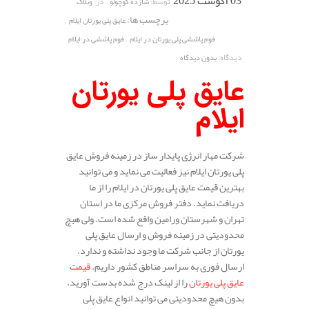
03 آگوست 2025
توسط:
در:
شازده کوچولو
وبلاگ
برچسب ها:
,
عایق پلی یورتان ایلام
,
فوم پاششی پلی یورتان در ایلام
فوم پاششی در ایلام
دیدگاه:
بدون دیدگاه
عایق پلی یورتان
ایلام
شرکت مهار انرژی پایدار ساز در زمینه فروش عایق
پلی یورتان ایلام نیز فعالیت می نماید و می توانید
بهترین قیمت عایق پلی یورتان در ایلام را از ما
دریافت نماید. دفتر فروش مرکزی ما در استان
تهران و شهرستان ورامین واقع شده است. ولی هیچ
محدودیتی در زمینه فروش و ارسال عایق پلی
یورتان از جانب شرکت ما وجود نداشته و ندارد.
ارسال فوری به سراسر مناطق کشور داریم.
قیمت
عایق پلی یورتان
را از لینک درج شده بدست آورید.
بدون هیچ محدودیتی می توانید انواع عایق پلی