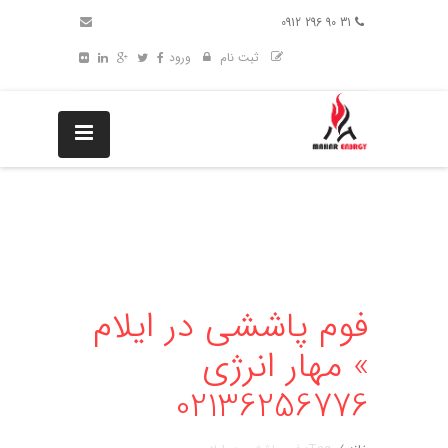
31 90 296 0912
ثبت نام
ورود
فوم پاششی در ایلام
» مهار انرژی
02136256776