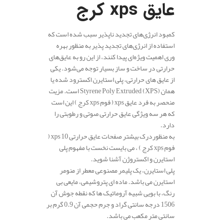
عایق
xps کرج
کمبود انرژی‌های تجدید ناپذیر سبب شده است که
استفاده از انرژی‌های تجدید پذیر به منظور بهره‌
وری اهمیت ویژه‌ای پیدا کنند، از این رو به عایق‌های
حرارتی در ساخت و ساز بسیار توجه می‌شود. یکی
از عایق های حرارتی، پلی استایرن اکسترود شده یا
همان (XPS) Styrene Poly Extruded است. مزیت
منحصر به فرد عایق xps ( فوم xps کرج ) این است
که هر سه ویژگی عایق حرارتی صوتی و رطوبتی را
دارد.
به منظوردرک بیشتر صفحات عایق حرارتی xps 10 (
فوم xps کرج ) ، می بایست نخست با مفهوم پلی
استایرن و اکستروژن آشنا شوید.
پلی استایرن، یک پلیمر مصنوعی معطر از منومر
استایرن می باشد. ماده ای پتروشیمی، مایعی بی
رنگ، با بویی شبیه آروماتیک ها که نقطه جوش آن
1506 درجه سانتی گراد و جرم حجمی آن 0.9 گرم بر
سانتی متر مکعب می باشد.