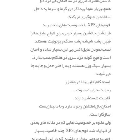
کاستن مصرف انرژی در ساختمان می گردد و
همچنین از نفوذ پیدا کردن گرما و سرما به داخل
ساختمان جلوگیری می کند.
فوم های XPS با خصوصیت های منحصر به
فردشان جانشین بسیار خوبی برای انواع عایق ها از
قبیل پشم شیشه, پشم سنگ و یونولیت هستند.
نصب نمودن عایق اکس پی اس بسیار ساده و آسان
است و هیچ گونه دردسری در هنگام نصب ندارد.
بسیار سبک وزن هستند و به راحتی حمل و جا به جا
می شوند.
استحکام خلیی بالا در مقابل
رطوبت،حرارت،صوت… .
قابلیت شستشو دارند.
امکان بازیافتشان وجود دارد و با محیط زیست
سازگار است.
ولی علاوه بر خصوصیت هایی که در مقاله های بعدی
از آنها یاد شد فوم های XPS چند خاصیت بسیار
خوب و منحصر به فرد داشته که در این قسمت به