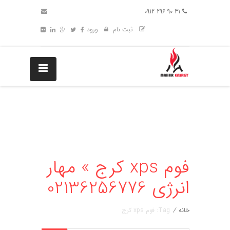
31 90 296 0912
ثبت نام
ورود
فوم xps کرج » مهار
انرژی 02136256776
خانه
/
Tag: فوم xps کرج