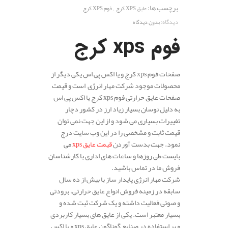
برچسب ها:
,
عایق XPS کرج
فوم XPS کرج
دیدگاه:
بدون دیدگاه
فوم
xps کرج
صفحات فوم xps کرج و یا اکس پی اس یکی دیگر از
محصولات موجود شرکت مهار انرژی است و قیمت
صفحات عایق حرارتی فوم xps کرج یا اکس پی اس
به دلیل نوسان بسیار زیاد ارز در کشور دچار
تغییرات بسیاری می شود و از این جهت نمی توان
قیمت ثابت و مشخصی را در این وب سایت درج
نمود. جهت بدست آوردن
قیمت عایق xps
می
بایست طی روزها و ساعات های اداری با کارشناسان
فروش ما در تماس باشید.
شرکت مهار انرژی پایدار ساز با بیش از ده سال
سابقه در زمینه فروش انواع عایق حرارتی، برودتی
و صوتی فعالیت داشته و یک شرکت ثبت شده و
بسیار معتبر است. یکی از عایق های بسیار کاربردی
و پر استفاده در صنایع گوناگون عایق xps و یا اکس