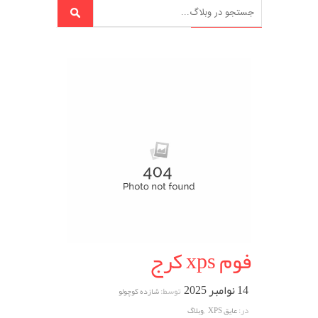
فوم xps کرج
14 نوامبر 2025
توسط:
شازده کوچولو
,
در:
عایق XPS
وبلاگ