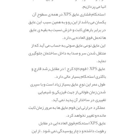
انها می پردازیم.
استحکام فشاری عایق XPS در همه ی سطوح آن
یکسان می باشد از این رو و به همین سبب این عایق
در برابر بارهای ثابت و خزش نسبت به بقیه ی عایق
ها تحمل فوق العاده یی دارد.
این عایق نوعی عایق صوتی به حساب می آید که از
منتقل شدن سر و صدا به داخل ساختمان جلوگیری
نماید.
عایق XPS ( فوم xps کرج ) در مقابل رشد قارچ و
باکتری استحکام بسیار عالی دارد.
طول عمر این نوع عایق بسیاز زیاد است و با سپری
شدن زمان طولانی از جهت فیزیکی و شیمیایی
تغییری در ساختار آن پدید نمی آید.
عملکرد حرارتی این فوم عایق ها به مرور زمان ثابت
مانده و تغییر نخواهد کرد.
عایق XPS استحکام فوق العاده ایی در مقابل
رطوبت داشته و دچار پوسیدگی نمی شود ، از این