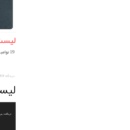
لیست
19 نوامبر 2023
دیدگاه:
9 COMMENTS
لیس
نمایشگر
ویدیو
دریافت پرونده: 22/05/%D8%AC%D8%AF%DB%8C%D8%AF%D8%AF%D8%AF%D8%AF.mp4?_=1