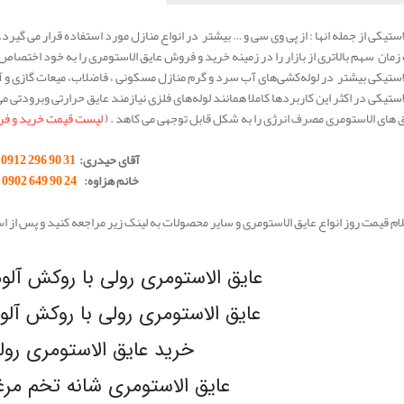
استیکی از جمله انها : از پی وی سی و … بیشتر در انواع منازل مورد استفاده قرار می گیرد.
زمان سهم بالاتری از بازار را در زمینه خرید و فروش عایق الاستومری را به خود اختصا
لاستیکی بیشتر در لوله‌کشی‌های آب سرد و گرم منازل مسکونی ، فاضلاب، میعات گازی و 
استیکی در اکثر این کاربردها کاملا همانند لوله‌های فلزی نیازمند عایق حرارتی وبرودتی م
ق های الاستومری مصرف انرژی را به شکل قابل توجهی می کاهد . (
لیست قیمت خرید و فر
آقای حیدری:
31 90 296 0912
خانم هزاوه:
24 90 649 0902
م قیمت روز انواع عایق الاستومری و سایر محصولات به لینک زیر مراجعه کنید و پس از است
عایق الاستومری رولی با روکش آلومینیوم
عایق الاستومری رولی با روکش آلومینیوم
خرید عایق الاستومری رو
عایق الاستومری شانه تخم مرغی LEX