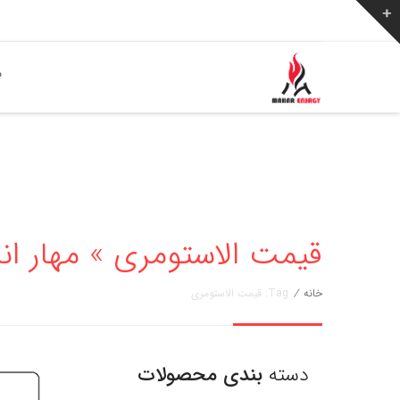
ص
قیمت الاستومری » مهار انرژی 256776
خانه
/
Tag: قیمت الاستومری
دسته
بندی محصولات