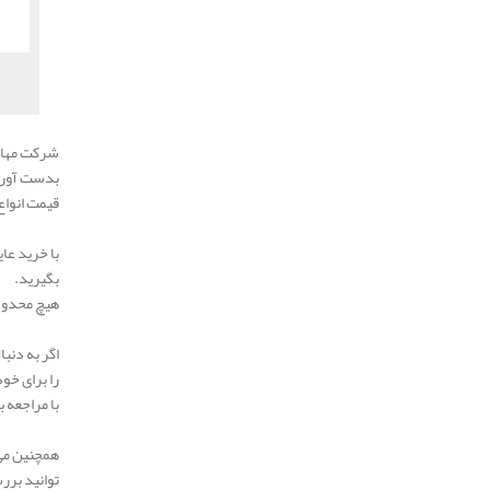
شرکت مهار 
بدست آوری
قیمت انواع
با خرید عا
بگیرید.
هیچ محدودی
اگر به دنب
را برای خود
با مراجعه 
همچنین می 
توانید برر