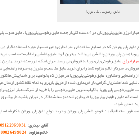
عایق رطوبتی پلی یوریا
در شرکت مهار انرژی عایق پلی یورتان در 4 دسته کلی از جمله عایق رطوبتی پلی 
اع عایق پلی یورتان که در صنایع ساختمانی ، مرغداری و غیره بسیار مورد استفاده قرار می 
و یا همان پلی یورتان پاششی می باشد بهترین فوم عایق پاششی را با قیمت مناسب می توان
مهار انرژی
عایق رطوبتی پلی یوریا به فروش می رسد ، برای اینکه در زمینه خرید بهترین عای
وش ما سرکار خانم هزاوه شما را برای خرید عایق مناسب و مقرون به صرفه راهنمایی می
 راهنمایی و مشاوره عایق رطوبتی پلی یوریا هر میزان که بخواهید برای شما پیش فاکتور
ید نهایی شما مشتریان گرامی بار خریداری شده از طریق باربری به تمام نقاط کشور ارسال م
ت عایق رطوبتی پلی یوریا، با کیفیت ترین عایق رطوبتی را با خرید از شرکت مهار انرژی برا
است که عایق رطوبتی پلی یوریا خریداری شده توسط شما اگر در تهران باشید طی یک روز ک
 داده می شود.
ه منظور استعلام قیمت فوم پاششی پلی یورتان و خرید انواع عایق پلی یورتان با کارشناس
آقای حیدری:
31 90 296 0912
خانم هزاوه:
24 90 649 0902