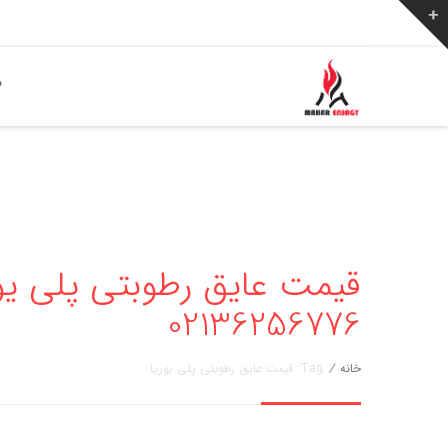
ص
قیمت عایق رطوبتی پلی یوری
02136256776
خانه
/
Tag: قیمت عایق رطوبتی پلی یوریا