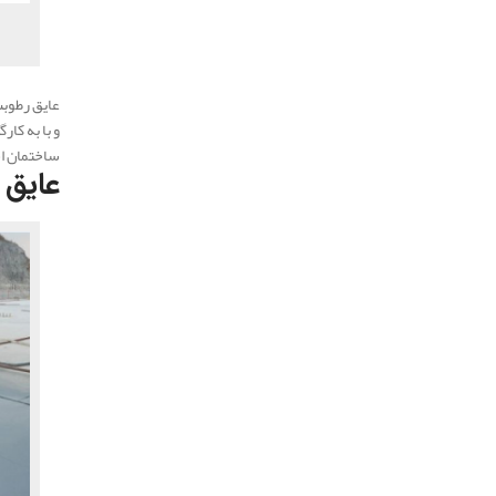
عایق رطوبت
و با به کا
ساختمان ا
عایق 