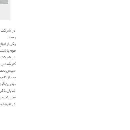
رسد.
یکی از انو
فوم پاششی 
در شرکت
کارشناس فر
سپس بعد از
بعد از تای
بهترین قیم
شایان ذکر 
محل تحویل
در نتیجه ب
.