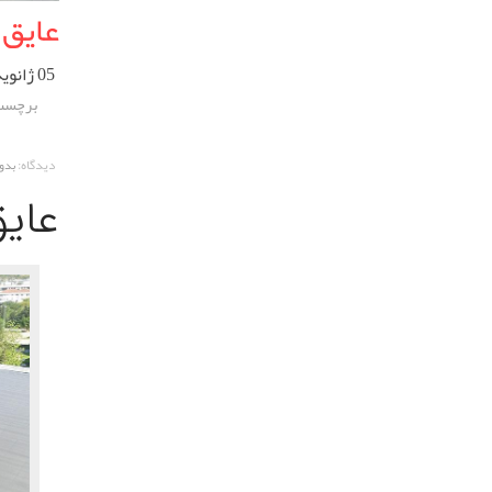
عایق 
05 ژانویه 2023
برچسب
دیدگاه:
بدو
عایق