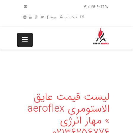
31 90 296 0912
ثبت نام
ورود
لیست قیمت عایق
الاستومری aeroflex
» مهار انرژی
02136256776