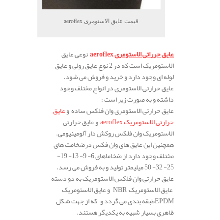
قیمت عایق الاستومری aeroflex
عایق حرراتی الاستومری
aeroflex
نوعی عایق
الاستومریک است که در 2 نوع عایق رولی و عایق
لوله ­ای وجود دارد و خرید و فروش می شود.
عایق حرارتی الاستومری در انواع مختلف وجود
داشته و به صورت زیر است :
عایق حرارتی الاستومری وان فلکس ساده و
عایق
حرارتی الاستومریک aeroflex
و عایق حرارتی
الاستومریک وان فلکس روکش­ دار آلومینیومی.
همچنین این عایق های وان فکس درضخامت­ های
مختلف وجود دارد از ضخاماهای 6- 9- 13- 19-
25- 32- 50 میلی­متر تولید و به فروش می رسد.
عایق حرارتی وان فلکس الاستومریک به دو دسته
NBR عایق الاستومریک
و عایق الاستومریک
EPDM
طبقه بندی می گردد و
که از جهت شکل
ظاهری بسیار شبیه به یکدیگر هستند.