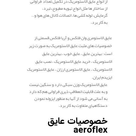
از انواع عایق الاستومریک در تکمیل تعداد فراوانی
از ساختار ها مثل انواع تهویه مطبوع
،
تبرد،
گرمایش، لوله کشی ها، اتصالات کانال های هوا و…
به کار برد.
.
عایق الاستومری وان فلکس و آریا فلکس قسمتی از
خصوصیات های مثبت عایق الاستومریک به صورت زیر
است : بهترین عایق ، عایق خوب ، بهترین عایق
الاستومریک ، خرید عایق الاستومریک ، نصب عایق
الاستومریک ، عایق الاستومری ارزان ، عایق الاستومریک
ایزیدم ایران.
عایق الاستومریک وزن سبکی دارد و سنگین نیست
و به علت قابلیت انعطافپ ذیری فراوانی هم که دارد
به آسانی می شود از آنها به منظور ایزوله نمودن
دستگاههای متفاوت به کار برد.
.
خصوصیات عایق
aeroflex