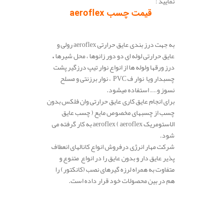
نمایید :
قیمت چسب aeroflex
.
به جهت درز بندی عایق حرارتی aeroflex رولی و
عایق حرارتی لوله ­ای دو دور زانوها ، محل شیرها
،
درز ورق­ها ولوله­ ها از انواع نوار تیپ درزگیر پشت
چسب­دار ویا نوار
PVC ف
، نوار برزنتی و مسلح
نسوز و…. استفاده میشود.
برای انجام عایق کاری عایق حرارتی وان فلکس بدون
چسب از چسب­های مخصوص مایع ( چسب عایق
الاستومریک aeroflex ) aeroflex به کار گرفته می
شود.
شرکت مهار انرژی درفروش انواع کانال­های انعطاف
پذیر عایق دار و بدون عایق را در انواع متنوع و
متفاوت به همراه لرزه گیر­های نصب (کانکتور) را
هم در بین محصولات خود قرار داده است.
.