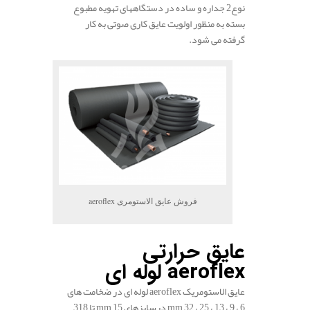
نوع2 جداره و ساده در دستگاههای تهویه مطبوع
بسته به منظور اولویت عایق­ کاری صوتی به کار
گرفته می شود.
فروش عایق الاستومری aeroflex
عایق حرارتی
aeroflex لوله ­ای
عایق الاستومریک aeroflex لوله­ ای در ضخامت های
6 ، 9 ، 13 ، 25 ، 32 mm درسایزهای 15 mm تا 318