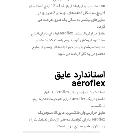
mm مناسب برای لوله ­ای از 1/4 تا 12 اینچ که تا سایز
4 اینچ به شکل قطعه های لوله ­ای 2 متری و در
سایزهای بیشتر به شکل یک متری عرضه می
گردد.
عایق حرارتی الاستمر aeroflex لوله ­ای دارای انواع
ساده و با روکش آلومینیومی است که به منظور
مقاومت بیشتر و بهتر دور لوله­ ها از چسب­های مایع
مخصوص به کار گرفته می شود.
.
استاندارد عایق
aeroflex
استاندارد عایق حرارتی aeroflex یا عایق
الاستومریک aeroflex دارای تائیدیه اتحادیه اروپا
CE
است.
عایق حرارتی وان فلکسی یا عایق الاستومریک
aeroflex دارای گواهینامه فنی ازبخش تحقیقات راه
ومسکن و شهرسازی ایران است.