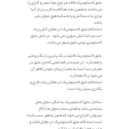
عایق الاستومریک فاقد هر نوع مواد مضر و آلرژی زا
می باشند به همین علت هنگام به کاربردن از آنها
نیازی به دستکش و یا ماسکبه هیچ عنوان نمی
باشد.
استحکام عایق الاستومریک در مقابل آتش زیاد
است و باعث اتش سوزی نمی شود ، در اصل عایق
الاستومری نوعی عایق نسوز می باشد
.
عایق الاستومریک قابلیت رنگ پذیری با رنگ روغنی
را هم دارد ، در نتیجه در فضا هایی که این عایق در
معرض دید است به جعهت زیباتر نمودن ظاهر آن
می شود زنگ هم کرد.
استحکام عایق الاستومریک در مقابل رشد قارچ و
باکتری بسیار زیاد است.
ساختار عایق الاستومریک به شکل سلول های
بسته می باشد و فضای بسته سلول ها با گاز
نیتروژن اشباع می شود که همین منظور سبب شده
است استحکام عایق الاستومریک در مقابل فشار و
جذب رطوبت افزایش پیدا کند.