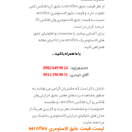
از نظر قیمت عایق aeroflex با عایق آریا فلکس کمی
تفاوت دارد و قیمت عایق الاستومری aeroflex
نسبت به قیمت عایق الاستومری وان فلکس 10
درصد گران تر است
.
برای آشنایی بیشتر با مشخصات و تفاوتهای عایق
های الاستومریک aeroflex ما را تا انهای مقاله
همراهی کنید.
با ما همراه باشید…
.
خانم هزاوه:
24 90 649 0902
آقای حیدری:
31 90 296 0912
.
شایان ذکر است که مشتریان گرامی می توانند به
منظور مشاهده برندهای معتبر عایق حرارتی وان
فلکس و آریا فلکس aeroflex
،
و مقایسه
خصوصیات و مشخصات هر برند و کاربری هر یک از
مدل های عایقهای حرارتی الاستومری به لینک زیر
مراجعه نمایند.
لیست قیمت عایق الاستومری aeroflex