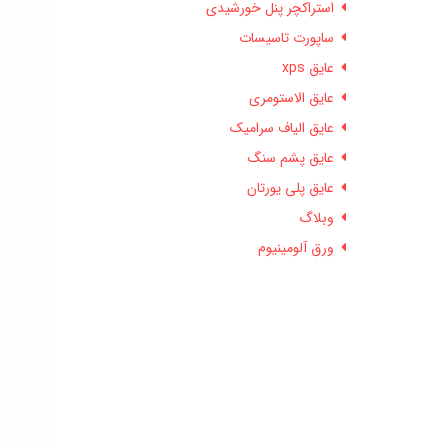
استراکچر پنل خورشیدی
ساپورت تاسیسات
عایق xps
عایق الاستومری
عایق الیاف سرامیک
عایق پشم سنگ
عایق پلی یورتان
وبلاگ
ورق آلومینیوم