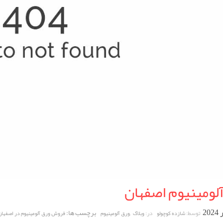
لومینیوم اصفهان
,
برچسب ها:
توسط:
در:
شازده کوچولو
وبلاگ
ورق آلومینیوم
فروش ورق آلومینیوم در اصفهان