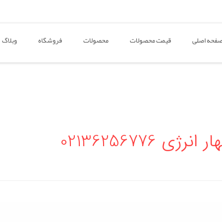
فحه اصلی
قیمت محصولات
محصولات
فروشگاه
وبلاگ
 02136256776