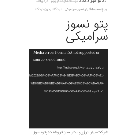
27 نوامبر 2023
توسط:
در:
شازده کوچولو
وبلاگ
برچسب ها:
دیدگاه:
پتو نسوز سرامیکی
بدون دیدگاه
پتو نسوز
سرامیکی
Media error: Format(s) not supported or
نمایشگر
source(s) not found
ویدیو
دریافت پرونده: http://mahareng.ir/wp-
content/uploads/2022/09/%D8%A7%D9%84%DB%8C%D8%A7%D9%81-
%D8%B3%D8%B1%D8%A7%D9%85%DB%8C%DA%A9-
%D9%85%D9%87%D8%A7%D8%B1.mp4?_=1
شرکت مهار انرژی پایدار ساز فروشنده پتو نسوز