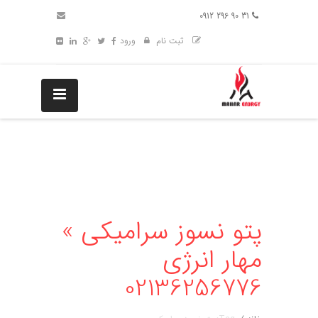
31 90 296 0912
ثبت نام
ورود
پتو نسوز سرامیکی »
مهار انرژی
02136256776