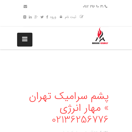
31 90 296 0912
ثبت نام
ورود
پشم سرامیک تهران
» مهار انرژی
02136256776