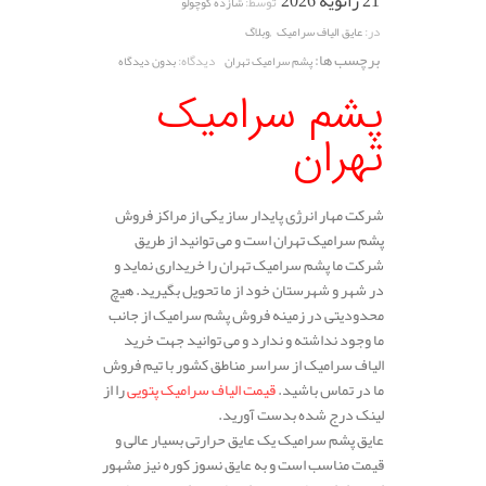
21 ژانویه 2026
توسط:
شازده کوچولو
,
در:
عایق الیاف سرامیک
وبلاگ
برچسب ها:
دیدگاه:
پشم سرامیک تهران
بدون دیدگاه
پشم سرامیک
تهران
شرکت مهار انرژی پایدار ساز یکی از مراکز فروش
پشم سرامیک تهران است و می توانید از طریق
شرکت ما پشم سرامیک تهران را خریداری نماید و
در شهر و شهرستان خود از ما تحویل بگیرید. هیچ
محدودیتی در زمینه فروش پشم سرامیک از جانب
ما وجود نداشته و ندارد و می توانید جهت خرید
الیاف سرامیک از سراسر مناطق کشور با تیم فروش
ما در تماس باشید.
قیمت الیاف سرامیک پتویی
را از
لینک درج شده بدست آورید.
عایق پشم سرامیک یک عایق حرارتی بسیار عالی و
قیمت مناسب است و به عایق نسوز کوره نیز مشهور