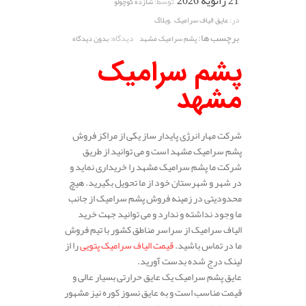
21 ژانویه 2026
توسط:
شازده کوچولو
,
در:
عایق الیاف سرامیک
وبلاگ
برچسب ها:
دیدگاه:
پشم سرامیک مشهد
بدون دیدگاه
پشم سرامیک
مشهد
شرکت مهار انرژی پایدار ساز یکی از مراکز فروش
پشم سرامیک مشهد است و می توانید از طریق
شرکت ما پشم سرامیک مشهد را خریداری نماید و
در شهر و شهرستان خود از ما تحویل بگیرید. هیچ
محدودیتی در زمینه فروش پشم سرامیک از جانب
ما وجود نداشته و ندارد و می توانید جهت خرید
الیاف سرامیک از سراسر مناطق کشور با تیم فروش
ما در تماس باشید.
قیمت الیاف سرامیک پتویی
را از
لینک درج شده بدست آورید.
عایق پشم سرامیک یک عایق حرارتی بسیار عالی و
قیمت مناسب است و به عایق نسوز کوره نیز مشهور