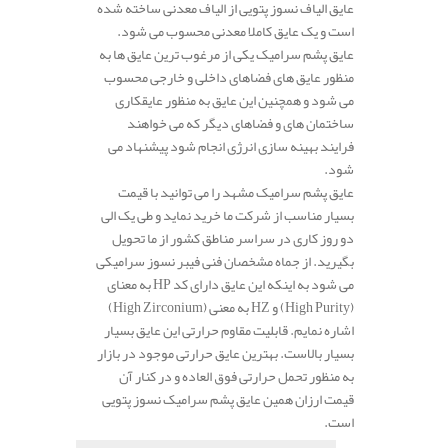
عایق الیاف نسوز پتویی از الیاف معدنی ساخته شده
است و یک عایق کاملا معدنی محسوب می شود.
عایق پشم سرامیک یکی از مرغوب ترین عایق ها به
منظور عایق های فضاهای داخلی و خارجی محسوب
می شود و همچنین این عایق به منظور عایقکاری
ساختمان های و فضاهای دیگر که می خواهند
فرایند بهینه سازی انرژی انجام شود پیشنهاد می
شود.
عایق پشم سرامیک مشهد را می توانید با قیمت
بسیار مناسب از شرکت ما خرید نماید و طی یک الی
دو روز کاری در سراسر مناطق کشور از ما تحویل
بگیرید. از جماه مشخصان فنی فیبر نسوز سرامیکی
می شود به اینکه این عایق دارای کد HP به معنای
(High Purity) و HZ به معنی (High Zirconium)
اشاره نمایم. قابلیت مقاوم حرارتی این عایق بسیار
بسیار بالاست. بهترین عایق حرارتی موجود در بازار
به منظور تحمل حرارتی فوق العاده و در کنار آن
قیمت ارزان همین عایق پشم سرامیک نسوز پتویی
است.