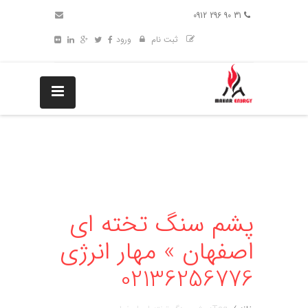
31 90 296 0912
ثبت نام
ورود
پشم سنگ تخته ای
اصفهان » مهار انرژی
02136256776