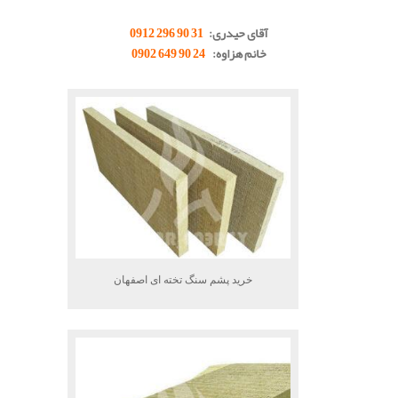
.
آقای حیدری:
31 90 296 0912
خانم هزاوه:
24 90 649 0902
.
خرید پشم سنگ تخته ای اصفهان