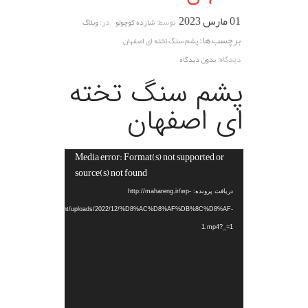
01 مارس 2023
توسط:
در:
شازده کوچولو
وبلاگ
برچسب ها:
پشم سنگ تخته ای اصفهان
دیدگاه:
بدون دیدگاه
پشم سنگ تخته
ای اصفهان
Media error: Format(s) not supported or
نمایشگر
source(s) not found
ویدیو
دریافت پرونده: http://mahareng.ir/wp-
content/uploads/2022/12/%D8%AC%D8%AF%DB%8C%D8%AF-
1.mp4?_=1