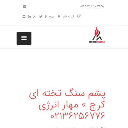
31 90 296 0912
ثبت نام
ورود
پشم سنگ تخته ای
کرج » مهار انرژی
02136256776