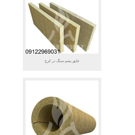
عایق پشم سنگ در کرج