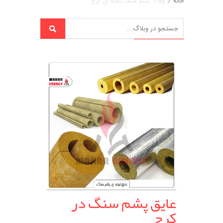
خانه
/
Tag: پشم سنگ تخته ای کرج
عایق پشم سنگ در
کرج