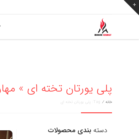
ص
پلی یورتان تخته ای » مهار انرژی 76
خانه
/
Tag: پلی یورتان تخته ای
دسته
بندی محصولات