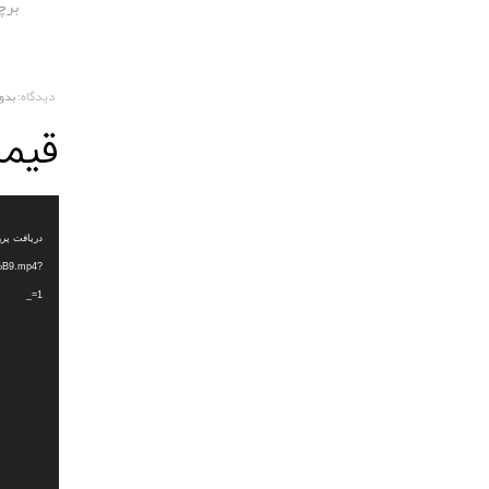
برچ
دیدگاه:
بدو
قیم
نمایشگر
ویدیو
B9.mp4?
_=1