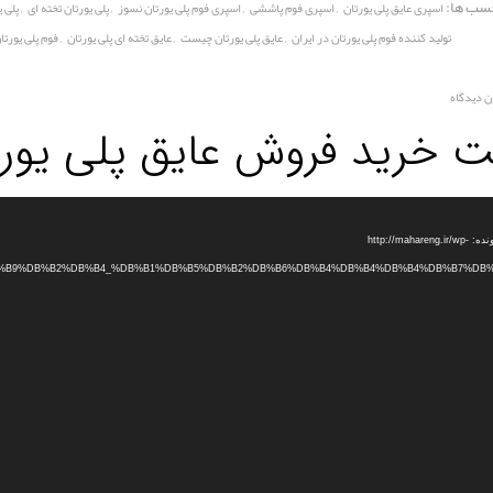
سب ها:
,
,
,
,
اسپری عایق پلی یورتان
اسپری فوم پاششی
اسپری فوم پلی یورتان نسوز
پلی یورتان تخته ای
پلی 
,
,
,
تولید کننده فوم پلی یورتان در ایران
عایق پلی یورتان چیست
عایق تخته ای پلی یورتان
فوم پلی یورتا
ن دیدگاه
ت خرید فروش عایق پلی یورت
دریافت پرونده: http://mahareng.ir/wp-
B0%DB%B9%DB%B2%DB%B4_%DB%B1%DB%B5%DB%B2%DB%B6%DB%B4%DB%B4%DB%B4%DB%B7%DB%