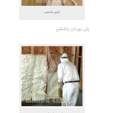
عایق پاششی
پلی یورتان پاششی