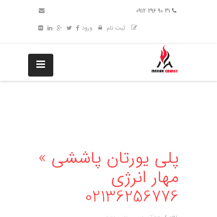
31 90 296 0912
ثبت نام
ورود
پلی یورتان پاششی »
مهار انرژی
02136256776