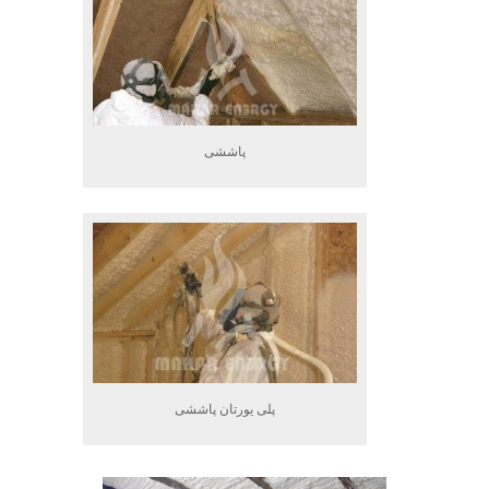
پاششی
پلی یورتان پاششی