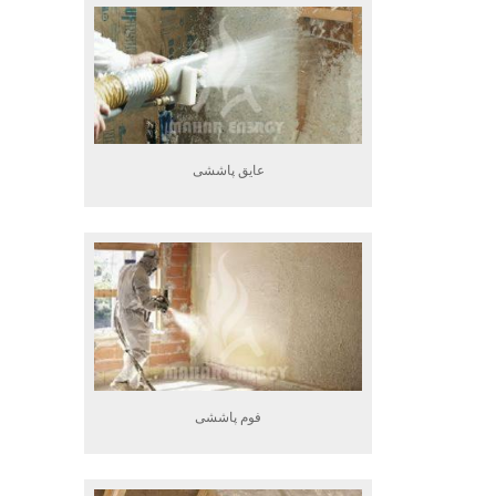
عایق پاششی
فوم پاششی