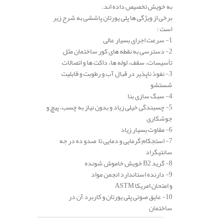
به خویش تخصیص داده اند.
برخی از ویژگی ها پلی یورتان پاششی به شرح زیر
است :
1- سرعت اجرای بسیار عالی
2- دسترسی به نقطه های کور ساختمان مثل
تأسیسات، سقف، لوله ها، داکت ها و اتصالات
3- نفوذ ناپذیر در قبال آب و رطوبت و قابلیت
شستشو
4- سبگ سازی بنا
5- چسبندگی خیلی زیاد و بدون نیاز به چسب، پیچ و
جوشکاری
6- مقاوت بسیار زیاد
7- استجکام گرمایی و دمایی تا صدو ده در جه
سانتیگراد
8- گرید B2 خویش خاموش شونده
9- دارنده استاندارد انجمن مواد
و امتحان امریکا ASTM
10- عایق صوتی پلی یورتان و کاربرد آن در
ساختمان