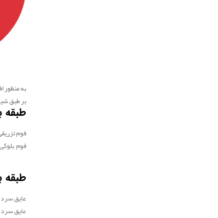
به منظور افزای
بر طبق شیو
طبقه ب
فوم تزریقی Situ Expanded
فوم بلوکی lab Stock
طبقه ب
عایق سرد PUR
عایق سرد PIR