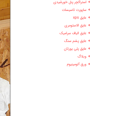
استراکچر پنل خورشیدی
ساپورت تاسیسات
عایق xps
عایق الاستومری
عایق الیاف سرامیک
عایق پشم سنگ
عایق پلی یورتان
وبلاگ
ورق آلومینیوم