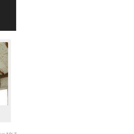
.
از عایق سر