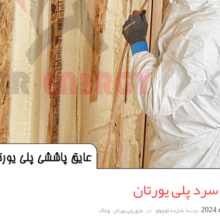
سرد پلی یورتان
,
توسط:
در:
شازده کوچولو
عایق پلی یورتان
وبلاگ