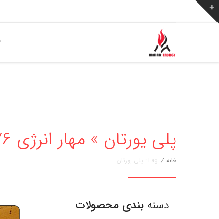
ص
پلی یورتان » مهار انرژی 02136256776
خانه
/
Tag: پلی یورتان
دسته
بندی محصولات