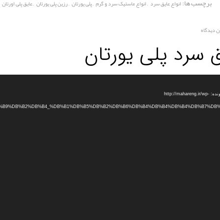
برچسب ها:
,
,
,
,
انواع عایق سرد
انواع ماستیک سرد و گرم
پلی یورتان
رزین پلی یورتان
عایق پلی اورتان
ن دیدگاه
 سرد پلی یورتان
دریافت پرونده: http://mahareng.ir/wp-
B0%DB%B9%DB%B2%DB%B4_%DB%B1%DB%B5%DB%B2%DB%B6%DB%B4%DB%B4%DB%B4%DB%B7%DB%