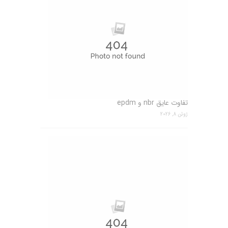
تفاوت عایق nbr و epdm
ژوئن 8, 2026