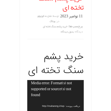
تخته ای
11 نوامبر 2023
توسط:
شازده کوچولو
در:
وبلاگ
برچسب ها:
خرید پشم سنگ تخته ای
دیدگاه:
بدون دیدگاه
خرید پشم
سنگ تخته ای
Media error: Format(s) not
نمایشگر
supported or source(s) not
ویدیو
found
دریافت پرونده: http://mahareng.ir/wp-