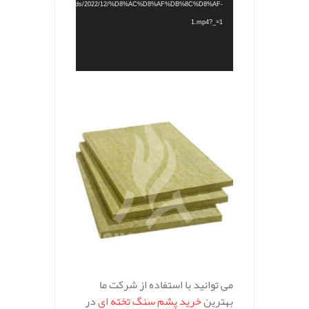
content/uploads/2022/12/%D8%AC%D8%AF%DB%8C%D8%AF-
1.mp4?_=1
.
می توانید با استفاده از شرکت ما
بهترین
خرید پشم سنگ تخته ای
در