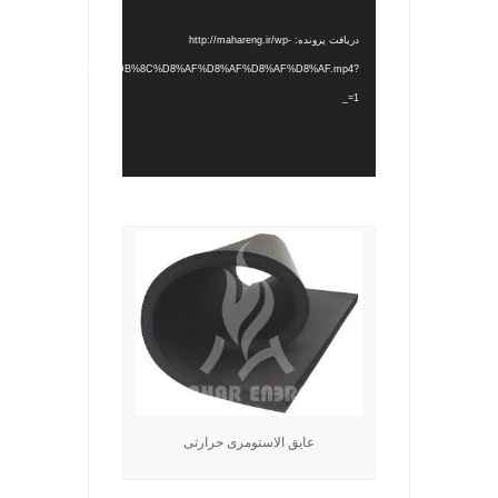
دریافت پرونده: http://mahareng.ir/wp-
/2022/05/%D8%AC%D8%AF%DB%8C%D8%AF%D8%AF%D8%AF%D8%AF.mp4?
_=1
.
عایق الاستومری حرارتی