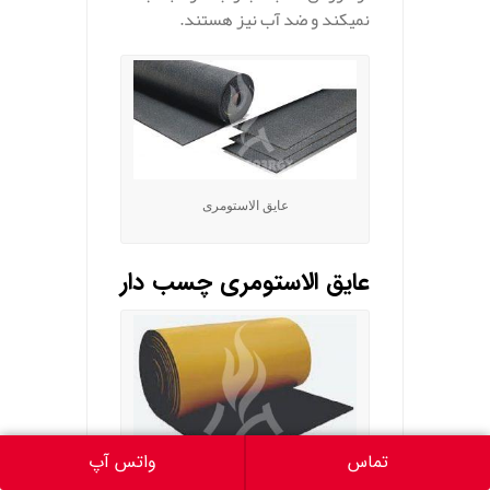
نمیکند و ضد آب نیز هستند.
عایق الاستومری
عایق الاستومری چسب دار
تماس
واتس آپ