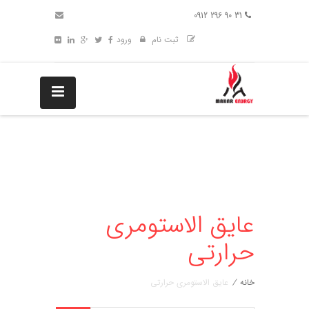
31 90 296 0912
ثبت نام
ورود
عایق الاستومری
حرارتی
خانه
/
عایق الاستومری حرارتی