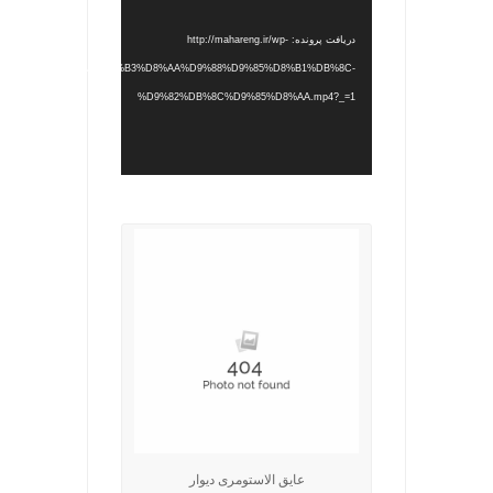
دریافت پرونده: http://mahareng.ir/wp-
/%D8%A7%D9%84%D8%A7%D8%B3%D8%AA%D9%88%D9%85%D8%B1%DB%8C-
%D9%82%DB%8C%D9%85%D8%AA.mp4?_=1
.
عایق الاستومری دیوار