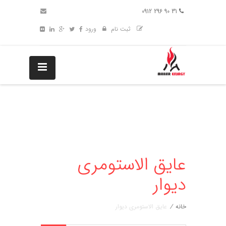
31 90 296 0912
ثبت نام
ورود
عایق الاستومری
دیوار
خانه
/
عایق الاستومری دیوار