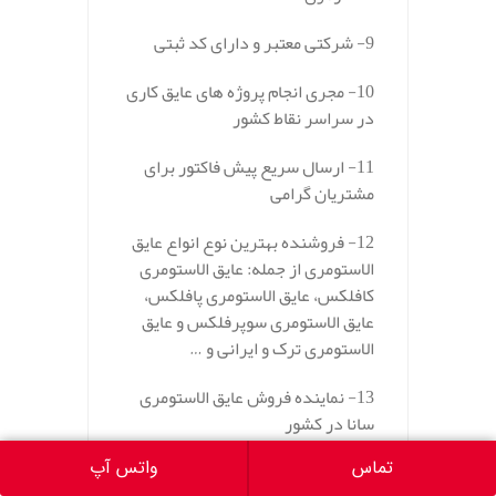
9- شرکتی معتبر و دارای کد ثبتی
10- مجری انجام پروژه های عایق کاری
در سراسر نقاط کشور
11- ارسال سریع پیش فاکتور برای
مشتریان گرامی
12- فروشنده بهترین نوع انواع عایق
الاستومری از جمله: عایق الاستومری
کافلکس، عایق الاستومری پافلکس،
عایق الاستومری سوپرفلکس و عایق
الاستومری ترک و ایرانی و …
13- نماینده فروش عایق الاستومری
سانا در کشور
تماس
واتس آپ
14- مشاوره رایگان طی روزها و ساعت