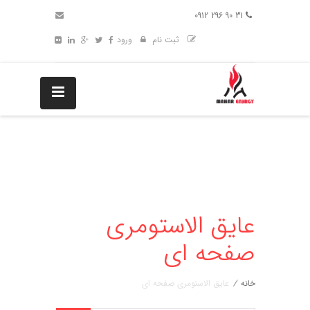
31 90 296 0912
ثبت نام
ورود
عایق الاستومری
صفحه ای
خانه
/
عایق الاستومری صفحه ای