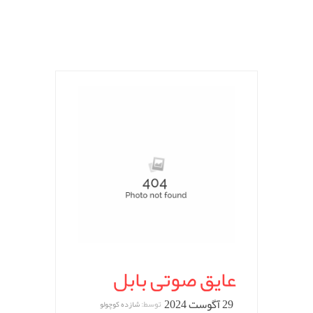
عایق صوتی بابل
29 آگوست 2024
توسط:
شازده کوچولو