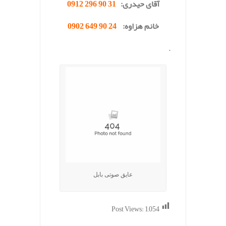
آقای حیدری:
31 90 296 0912
خانم هزاوه:
24 90 649 0902
.
عایق صوتی بابل
Post Views:
1,054