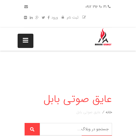
31 90 296 0912
ثبت نام
ورود
عایق صوتی بابل
خانه
/
عایق صوتی بابل