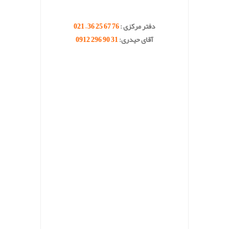
.
دفتر مرکزی :
76 67 25 36 – 021
آقای حیدری:
31 90 296 0912
.
.