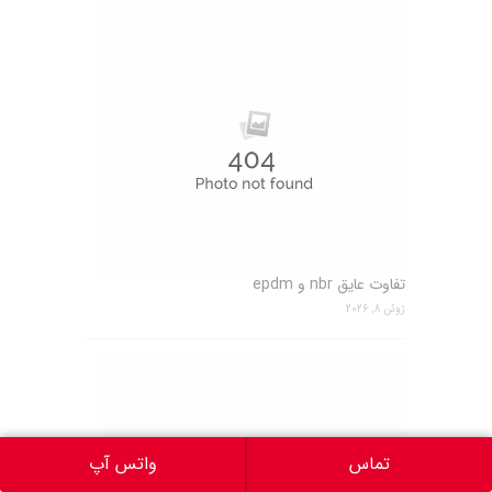
تفاوت عایق nbr و epdm
ژوئن 8, 2026
تماس
واتس آپ