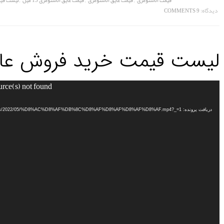
قیمت الاستومری
قیمت عایق الاستومری
قیمت عایق الاستومری 13 میل
لیست قیم
دیدگاه:
9 COMMENTS
لیست قیمت خرید فروش عای
urce(s) not found
نمایشگر
ویدیو
دریافت پرونده: http://mahareng.ir/wp-content/uploads/2022/05/%D8%AC%D8%AF%DB%8C%D8%AF%D8%AF%D8%AF%D8%AF.mp4?_=1