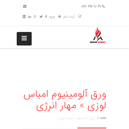
31 90 296 0912
ثبت نام
ورود
ورق آلومينيوم امباس
لوزی » مهار انرژی
خانه
/
ورق آلومينيوم امباس لوزی