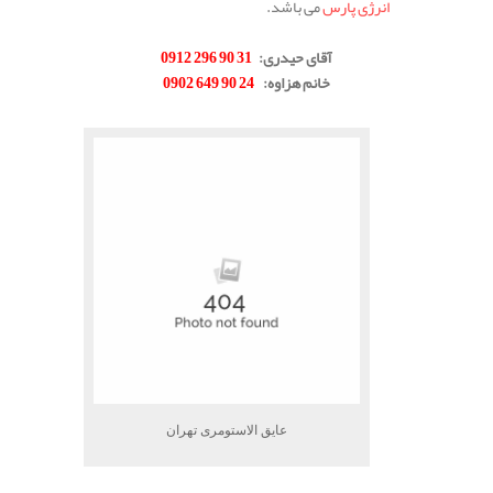
انرژی پارس
می باشد.
.
آقای حیدری
:
31 90 296 0912
خانم هزاوه
:
24 90 649 0902
.
عایق الاستومری تهران