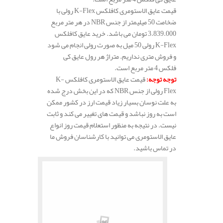
قیمت عایق الاستومری کافلکس K-Flex رولی با
ضخامت 50 میلیمتر از جنس NBR در هر متر مربع
3.839.000 تومان می باشد. خرید عایق کافلکس
K-Flex رولی 50 میل به صورت رولی انجام می شود
و فروش متری نداریم. متراژ هر رول عایق کی
فلکس 4 متر مربع است.
توجه توجه
:
قیمت عایق الاستومری کافلکس K-
Flex رولی از جنس NBR که در این بخش درج شده
به علت نوسان بسیار زیاد قیمت ارز در کشور ممکن
است به روز نباشد و قیمت های تغییر می کند و ثابت
نیست. در نتیجه به منظور استعلام قیمت روز انواع
عایق الاستومری می توانید با کارشناسان فروش ما
در تماس باشید.