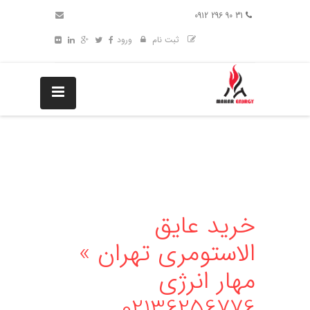
31 90 296 0912
ثبت نام
ورود
خرید عایق
الاستومری تهران »
مهار انرژی
02136256776