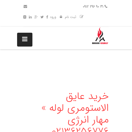
31 90 296 0912
ثبت نام
ورود
خرید عایق
الاستومری لوله »
مهار انرژی
02136256776