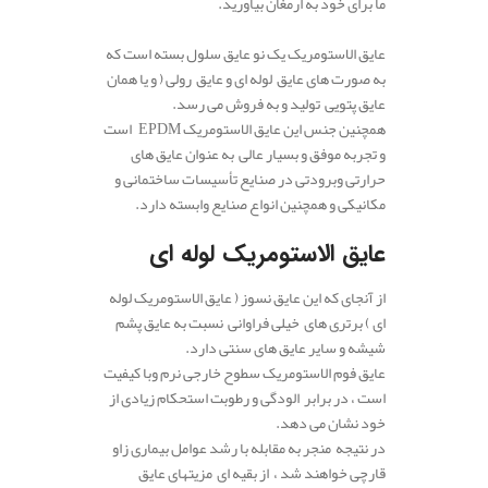
ما برای خود به ارمغان بیاورید.
عایق الاستومریک یک نو عایق سلول بسته است که
به صورت های عایق لوله ای و عایق رولی ( و یا همان
عایق پتویی تولید و به فروش می رسد.
همچنین جنس این عایق الاستومریک EPDM است
و تجربه موفق و بسیار عالی به عنوان عایق های
حرارتی وبرودتی در صنایع تأسیسات ساختمانی و
مکانیکی و همچنین انواع صنایع وابسته دارد.
عایق الاستومریک لوله ای
از آنجای که این عایق نسوز ( عایق الاستومریک لوله
ای ) برتری های خیلی فراوانی نسبت به عایق پشم
شیشه و سایر عایق های سنتی دارد.
عایق فوم الاستومریک سطوح خارجی نرم وبا کیفیت
است ، در برابر الودگی و رطوبت استحکام زیادی از
خود نشان می دهد.
در نتیجه منجر به مقابله با رشد عوامل بیماری زاو
قارچی خواهند شد ، از بقیه ای مزیتهای عایق