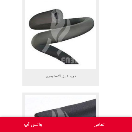
خرید عایق الاستومری
تماس
واتس آپ