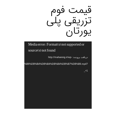
قیمت فوم
تزریقی پلی
یورتان
Media error: Format(s) not supported or
نمایشگر
source(s) not found
ویدیو
دریافت پرونده: http://mahareng.ir/wp-
%B1%DB%B5%DB%B2%DB%B6%DB%B4%DB%B4%DB%B4%DB%B7%DB%B9.mp4?
_=1
.