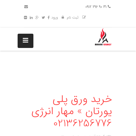
31 90 296 0912
ثبت نام
ورود
خرید ورق پلی
یورتان » مهار انرژی
02136256776