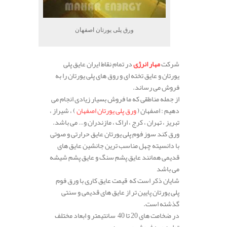
ورق پلی یورتان اصفهان
شرکت
مهار انرژی
در تمام نقاط ایران عایق پلی
یورتان و عایق تخته ای و روق های پلی یورتان را به
فروش می رساند.
از جمله مناطقی که ما فروش بسیار زیادی انجام می
دهیم : اصفهان (
ورق پلی یورتان اصفهان
) ، شیراز ،
تبریز ، تهران ، کرج ، اراک ، مازندران و… می باشد.
ورق کند سوز فوم پلی یورتان عایق حرارتی و صوتی
با دانسیته چهل مناسب ترین جانشین عایق های
قدیمی همانند عایق پشم سنگ و عایق پشم شیشه
می باشد
شایان ذکر است که قیمت عایق کاری با ورق فوم
پلی یورتان پایین تر از عایق های قدیمی و سنتی
گذشته است.
در ضخامت های 20 تا 40 سانتیمتر و ابعاد مختلف
تولید و به فروش می رسد