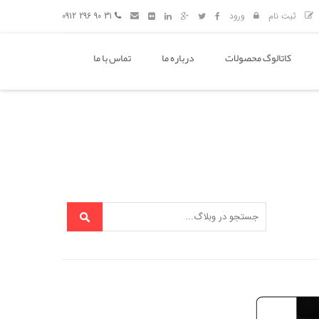
ثبت نام
ورود
31 90 296 0912
کاتالوگ محصولات
درباره ما
تماس با ما