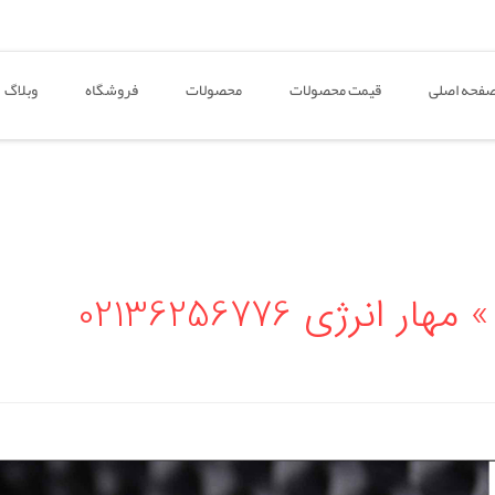
فحه اصلی
قیمت محصولات
محصولات
فروشگاه
وبلاگ
رژی 02136256776