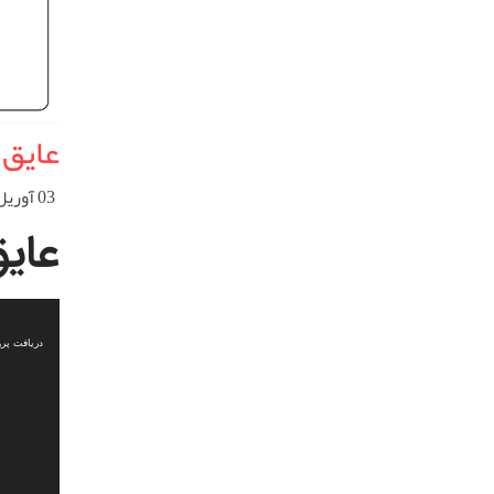
عایق 
03 آوریل 2023
عای
نمایشگر
ویدیو
دریافت پرونده: 9%84%D8%A7%D8%B3%D8%AA%D9%88%D9%85%D8%B1%DB%8C-%D9%82%DB%8C%D9%85%D8%AA.mp4?_=1