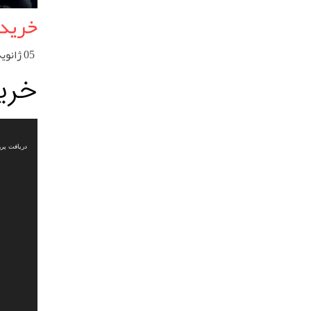
خرید
05 ژانویه 2023
خری
نمایشگر
ویدیو
دریافت پرونده: s/2022/12/%D8%AC%D8%AF%DB%8C%D8%AF%D8%AF.mp4?_=1