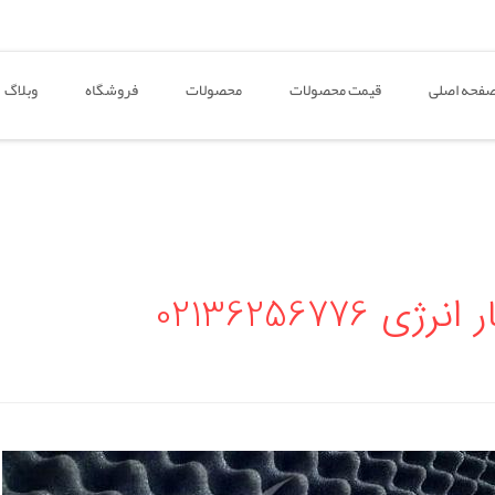
فحه اصلی
قیمت محصولات
محصولات
فروشگاه
وبلاگ
0213625677