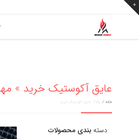
ص
عایق آکوستیک خرید » مهار انرژی 6
خانه
/
Tag: عایق آکوستیک خرید
دسته
بندی محصولات