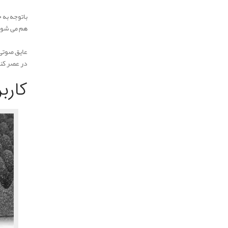
باتوجه به 
هم می شود 
.
عایق صوتی 
در عصر کنون
.
کارب