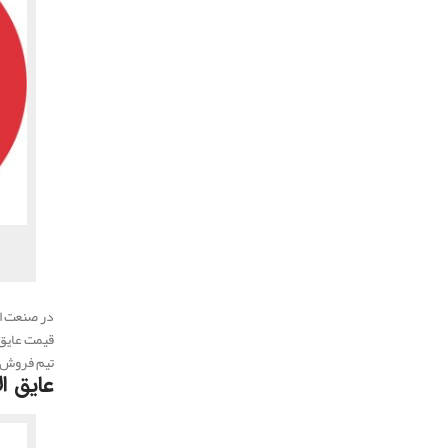
در صنعت ام
قیمت عایق 
تیم فروش م
عایق ا