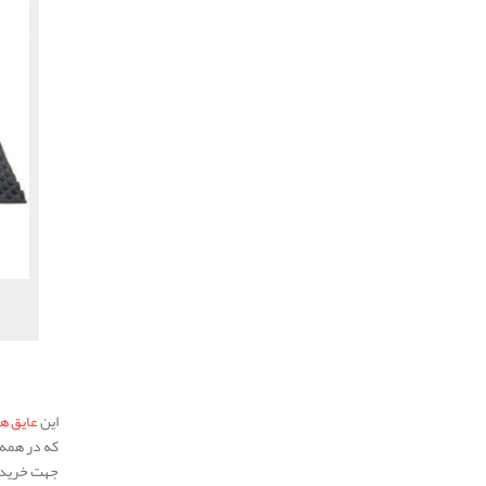
این
عایق ه
که در همه 
جهت خرید