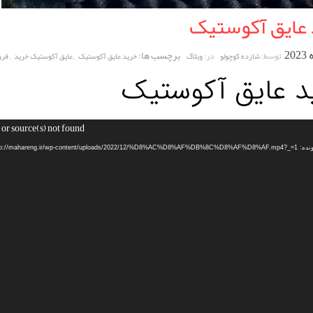
 عایق آکوستیک
برچسب ها:
,
,
توسط:
در:
شازده کوچولو
وبلاگ
خرید عایق آکوستیک
عایق آکوستیک خرید
فرو
د عایق آکوستیک
or source(s) not found
http://mahareng.ir/wp-content/upload