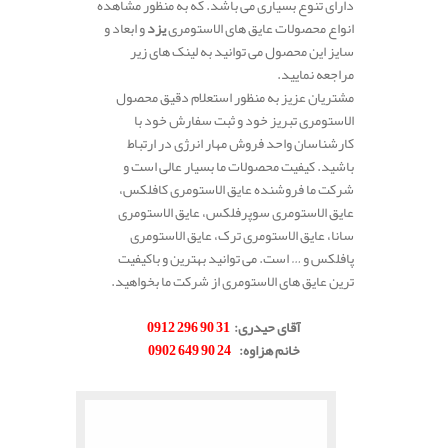
دارای تنوع بسیاری می باشد. که به منظور مشاهده
انواع محصولات عایق های الاستومری
یزد
و ابعاد و
سایز این محصول می توانید به لینک های زیر
مراجعه نمایید.
مشتریان عزیز به منظور استعلام دقیق محصول
الاستومری تبریز خود و ثبت سفارش خود با
کارشناسان واحد فروش مهار انرژی در ارتباط
باشید. کیفیت محصولات ما بسیار عالی است و
شرکت ما فروشنده عایق الاستومری کافلکس،
عایق الاستومری سوپرفلکس، عایق الاستومری
سانا، عایق الاستومری ترک، عایق الاستومری
پافلکس و … است. می توانید بهترین و باکیفیت
ترین عایق های الاستومری از شرکت ما بخواهید.
.
آقای حیدری
:
31 90 296 0912
خانم هزاوه
:
24 90 649 0902
.