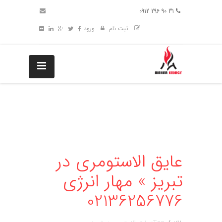
31 90 296 0912
ثبت نام
ورود
عایق الاستومری در
تبریز » مهار انرژی
02136256776