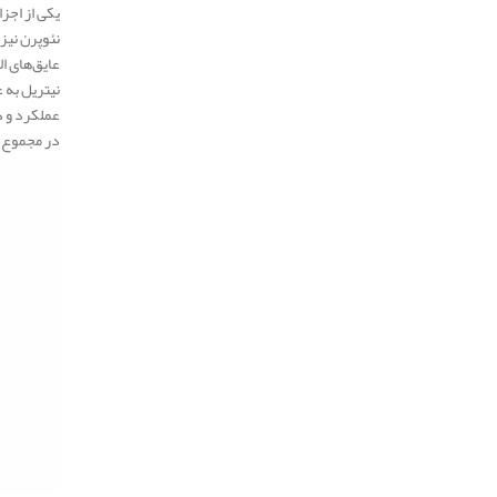
یکی از اجز
نئوپرن نیز
عایق‌های ا
نیتریل به 
عملکرد و د
در مجموع، 