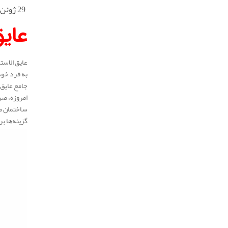
29 ژوئن 2025
عای
عایق الاست
به‌ فرد خو
جامع عایق 
امروزه، صر
ساختمان من
گزینه‌ها ب