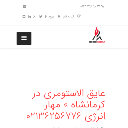
31 90 296 0912
ثبت نام
ورود
عایق الاستومری در
کرمانشاه » مهار
انرژی 02136256776