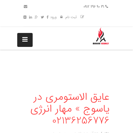
31 90 296 0912
ثبت نام
ورود
عایق الاستومری در
یاسوج » مهار انرژی
02136256776