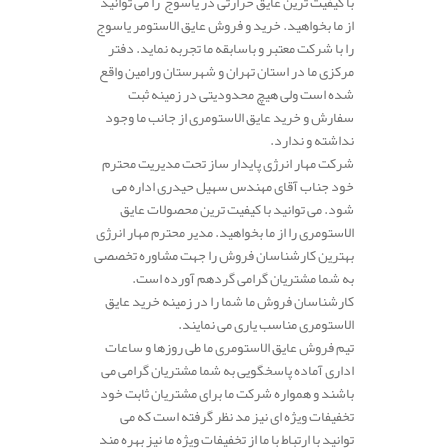
با کیفیت ترین عایق حرارتی در یاسوج را می توانید
از ما بخواهید. خرید و فروش عایق الاستومر یاسوج
را با شرکت معتبر و باسابقه ما تجربه نماید. دفتر
مرکزی ما در استان تهران و شهرستان ورامین واقع
شده است ولی هیچ محدودیتی در زمینه ثبت
سفارش و خرید عایق الاستومری از جانب ما وجود
نداشته و ندارد.
شرکت مهار انرژی پایدار ساز تحت مدیریت محترم
خود جناب آقای مهندس سهیل حیدری اداره می
شود. می توانید با کیفیت ترین محصولات عایق
الاستومری را از ما بخواهید. مدیر محترم مهار انرژی
بهترین کارشناسان فروش را جهت مشاوره تخصصی
به شما مشتریان گرامی گردهم آورده است.
کارشناسان فروش ما شما را در زمینه خرید عایق
الاستومری مناسب یاری می نمایند.
تیم فروش عایق الاستومری ما طی روزها و ساعات
اداری آماده پاسخگویی به شما مشتریان گرامی می
باشند و همواره شرکت ما برای مشتریان ثابت خود
تخفیفات ویژه ای نیز مد نظر گرفته است که می
توانید با ارتباط با ما از تخفیفات ویژه ما نیز بهره مند