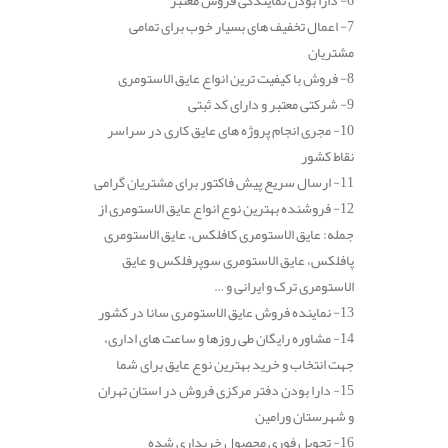
6- دارا بودن نمایندگی فروش معتبر
7- اعمال تخفیف های بسیار خوب برای تمامی
مشتریان
8- فروش با کیفیت ترین انواع عایق الاستومری
9- شرکتی معتبر و دارای کد ثبتی
10- مجری انجام پروژه های عایق کاری در سراسر
نقاط کشور
11- ارسال سریع پیش فاکتور برای مشتریان گرامی
12- فروشنده بهترین نوع انواع عایق الاستومری از
جمله: عایق الاستومری کافلکس، عایق الاستومری
پافلکس، عایق الاستومری سوپرفلکس و عایق
الاستومری ترک و ایرانی و …
13- نماینده فروش عایق الاستومری سانا در کشور
14- مشاوره رایگان طی روزها و ساعت های اداری،
جهت انتخاب و خرید بهترین نوع عایق برای شما
15- دارا بودن دفتر مرکزی فروش در استان تهران
و شهرستان ورامین
16- تحویل فوری محصول خریداری شده