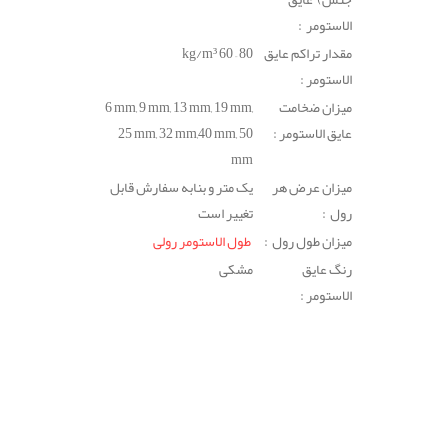
الاستومر :
مقدار تراکم عایق
60 – 80
kg/m³
الاستومر :
میزان ضخامت
6 mm, 9 mm, 13 mm, 19 mm,
عایق الاستومر :
25 mm, 32 mm,40 mm, 50
mm
میزان عرض هر
یک متر و بنابه سفارش قابل
رول :
تغییر است
میزان طول رول :
طول الاستومر رولی
رنگ عایق
مشکی
الاستومر :