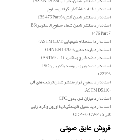
استاندارد منتشر شدن بخار آب
(BS EN 12086)
استاندارد قابلیت اشآتش گرفتن سطوح
استاندارد منتشر شدن آتش
(BS 476 Part 6)
استاندارد منتشر شدن شعله سطوح الاستومر
(BS
476 Part 7)
استاندارد استحکام شیمیایی
(ASTM C871)
استاندارد بازده دمایی
(DIN EN 14706)
استاندارد ضد قارچ و باکتری
(ASTM G21)
استاندارد ضد ویروس وضد باکتریال
(ISO
22196)
استاندارد سطوح فرار منتشر شدن ترکیب های آلی
(ASTM D5116)
استاندارد میزان کلر، بدون
CFC
استاندارد پتانسیل آلایندگی لایۀ اوزون و گرما زایی
کلی
ODP = 0 , GWP < 5
فروش عایق صوتی