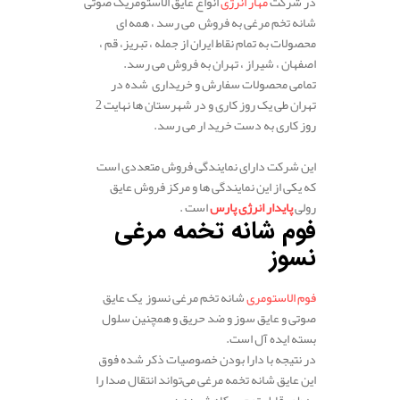
در شرکت
مهار انرژی
انواع عایق الاستومریک صوتی
شانه تخم مرغی به فروش می رسد ، همه ای
محصولات به تمام نقاط ایران از جمله ، تبریز، قم ،
اصفهان ، شیراز ، تهران به فروش می رسد.
تمامی محصولات سفارش و خریداری شده در
تهران طی یک روز کاری و در شهرستان ها نهایت 2
روز کاری به دست خرید ار می رسد.
.
این شرکت دارای نمایندگی فروش متعددی است
که یکی از این نمایندگی ها و مرکز فروش عایق
رولی
پایدار انرژی پارس
است .
فوم شانه تخمه مرغی
نسوز
فوم الاستومری
شانه تخم مرغی نسوز یک عایق
صوتی و عایق سوز و ضد حریق و همچنین سلول
بسته ایده آل است.
در نتیجه با دارا بودن خصوصیات ذکر شده فوق
این عایق شانه تخمه مرغی می‌تواند انتقال صدا را
به طور قابل توجهی کاهش دهد.