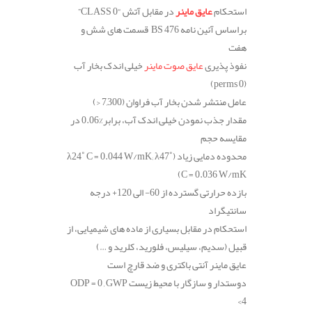
استحکام
عایق ماینر
در مقابل آتش
“CLASS 0”
براساس آئین نامه
BS 476
قسمت های شش و
هفت
نفوذ پذیری
عایق صوت ماینر
خیلی اندک بخار آب
(perms 0)
عامل منتشر شدن بخار آب فراوان
(7,300 <)
مقدار جذب نمودن خیلی اندک آب، برابر
%0.06
در
مقایسه حجم
محدوده دمایی زیاد
(λ24˚ C = 0.044 W/mK; λ47˚
C = 0.036 W/mK)
بازده حرارتی گسترده از 60- الی 120+ درجه
سانتیگراد
استحکام در مقابل بسیاری از ماده های شیمیایی، از
قبیل (سدیم، سیلیس، فلورید، کلرید و …)
عایق ماینر آنتی باکتری و ضد قارچ است
دوستدار و سازگار با محیط زیست
ODP = 0 , GWP
<4