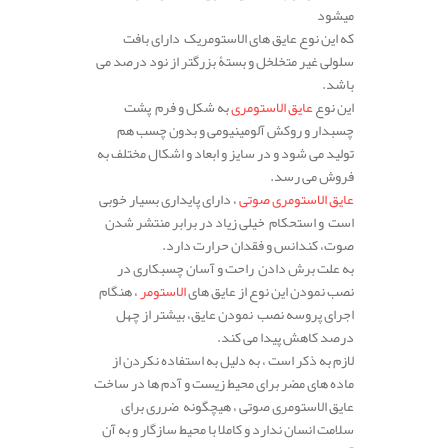
میشود
که این نوع عایق های الاستومریک دارای بافت
سلولی غیر متخلخل و بستۀ بزرگتر از نود درصد می
باشد.
این نوع
عایق الاستومری
به شکل و فرم پشت
چسبدار و روکش آلومینیومی و بدون چسب هم
تولید می شود و در سایز و ابعاد و اشکال مختلف به
فروش می رسد.
عایق الاستومری صوتی
، دارای پایداری بسیار خوبی
است و استحکام خیلی زیاد در برابر منتشر شدن
صوت، کندانس و فقدان حرارت دارد.
به علت برش دادن راحت و آسان چسبکاری در
نصب نمودن این نوع از عایق های
الاستومر
، هنگام
اجرای پروسه نصب نمودن عایق، بیشتر از چهل
درصد کاهش پیدا می کند.
لازم به ذکر است ، به دلیل به استفاده نکردن از
ماده های مضر برای محیط زیست و آدم ها در ساخت
عایق الاستومری صوتی ، هیچگونه ضرری برای
سلامت انسان ندارد و کاملا با محیط سازگار و به آن