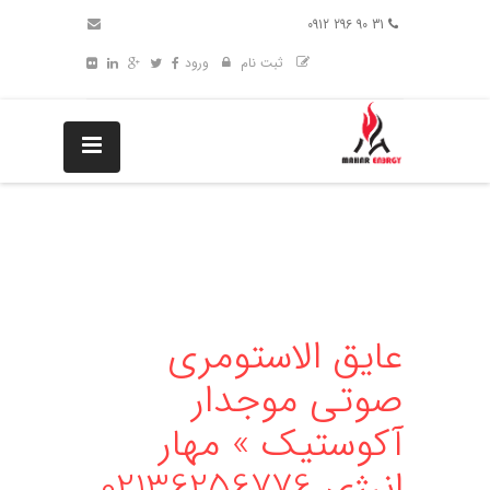
31 90 296 0912
ثبت نام
ورود
عایق الاستومری
صوتی موجدار
آکوستیک » مهار
انرژی 02136256776