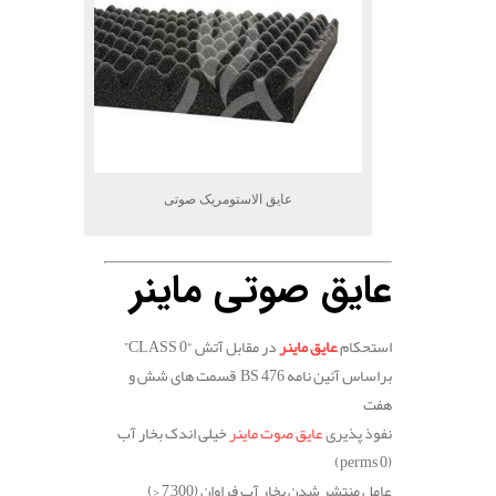
عایق الاستومریک صوتی
عایق صوتی ماینر
استحکام
عایق ماینر
در مقابل آتش
“CLASS 0”
براساس آئین نامه
BS 476
قسمت های شش و
هفت
نفوذ پذیری
عایق صوت ماینر
خیلی اندک بخار آب
(perms 0)
عامل منتشر شدن بخار آب فراوان
(7,300 <)