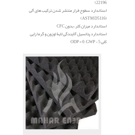
22196)
استاندارد سطوح فرار منتشر شدن ترکیب های آلی
(ASTM D5116)
استاندارد میزان کلر، بدون
CFC
استاندارد پتانسیل آلایندگی لایۀ اوزون و گرما زایی
کلی
ODP = 0 , GWP < 5