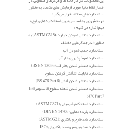
این محصولات در کارخانه ها و مرکزهای متفاوتی در
اقسار نقاط دنیا مورد آزمایش های متعدد به منظور
استانداردهای مختلف قرار می گیرد.
در بخش زیر به اساسی ترین استانداردهای رایج و
مهم اشاره می کنیم :
استاندارد منتقل نمودن حرارت
(ASTM C518)
به
منظور 5 درجه گرمایی مختلف
استاندارد جذب نمودن آب
استاندارد نفوذ پذیری بخار آب
استاندارد منتشر شدن بخار آب
(BS EN 12086)
استاندارد قابلیت اشآتش گرفتن سطوح
استاندارد منتشر شدن آتش
(BS 476 Part 6)
استاندارد منتشر شدن شعله سطوح الاستومر
(BS
476 Part 7)
استاندارد استحکام شیمیایی
(ASTM C871)
استاندارد بازده دمایی
(DIN EN 14706)
استاندارد ضد قارچ و باکتری
(ASTM G21)
استاندارد ضد ویروس وضد باکتریال
(ISO