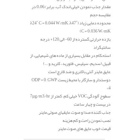
مقدار جذب نمودن خیلی اندک آب، برابر
%0.06
در
مقایسه حجم
محدوده دمایی زیاد
(λ24˚ C = 0.044 W/mK; λ47˚
C = 0.036 W/mK)
بازده حرارتی گسترده از 60- الی 120+ درجه
سانتیگراد
استحکام در مقابل بسیاری از ماده های شیمیایی، از
قبیل (سدیم، سیلیس، فلورید، کلرید و …)
عایق ماینر آنتی باکتری و ضد قارچ است
دوستدار و سازگار با محیط زیست
ODP = 0 , GWP
<4
سطوح آلودگی
VOC
خیلی کم، کمتر از
7µg/m3/hr
در بیست و چهار ساعت
جذب کننده صدا و صوت عایقهای صوتی ماینر
نصب نمودن راحت و کم هزینه
قیمت خوب عایق های صوت ماینر