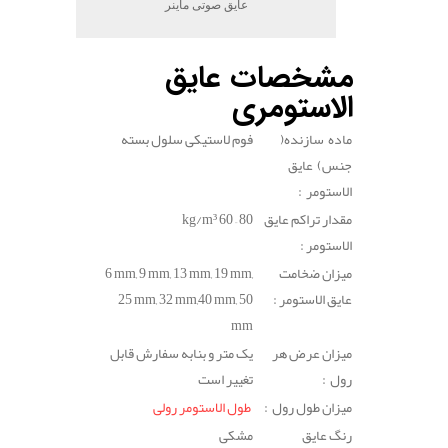
عایق صوتی ماینر
مشخصات عایق
الاستومری
ماده سازنده(
فوم لاستیکی سلول بسته
جنس) عایق
الاستومر :
مقدار تراکم عایق
60 – 80
kg/m³
الاستومر :
میزان ضخامت
6 mm, 9 mm, 13 mm, 19 mm,
عایق الاستومر :
25 mm, 32 mm,40 mm, 50
mm
میزان عرض هر
یک متر و بنابه سفارش قابل
رول :
تغییر است
میزان طول رول :
طول الاستومر رولی
رنگ عایق
مشکی