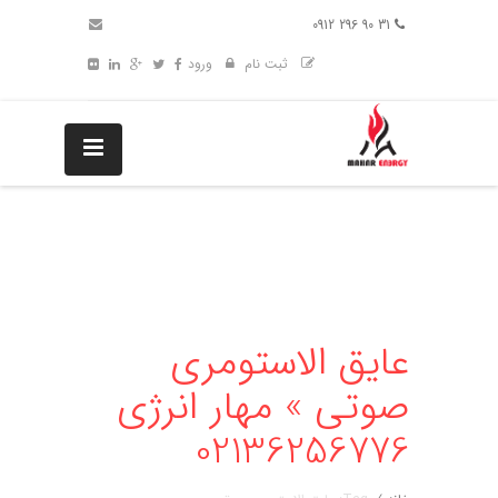
31 90 296 0912
ثبت نام
ورود
عایق الاستومری
صوتی » مهار انرژی
02136256776