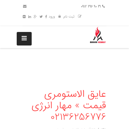
31 90 296 0912
ثبت نام
ورود
عایق الاستومری
قیمت » مهار انرژی
02136256776