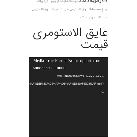
05 ژانویه 2023
توسط:
در:
شازده کوچولو
وبلاگ
برچسب ها:
,
عایق الاستومری قیمت
قیمت عایق الاستومری
دیدگاه:
بدون دیدگاه
عایق الاستومری
قیمت
Media error: Format(s) not supported or
نمایشگر
source(s) not found
ویدیو
دریافت پرونده: http://mahareng.ir/wp-
ads/2022/12/%D8%AC%D8%AF%DB%8C%D8%AF%D8%AF%D8%AF%D8%AF.mp4?
_=1