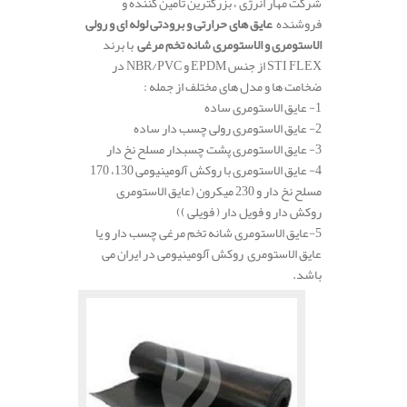
شرکت مهار انرژی ، بزرگترین تأمین کننده و
فروشنده
عایق های حرارتی و برودتی لوله ای و رولی
الاستومری و الاستومری شانه تخم مرغی
با برند
STI FLEX از جنس EPDM و NBR/PVC در
ضخامت ها و مدل های مختلف از جمله :
1- عایق الاستومری ساده
2- عایق الاستومری رولی چسب دار ساده
3- عایق الاستومری پشت چسبدار مسلح نخ دار
4- عایق الاستومری با روکش آلومینیومی 130، 170
مسلح نخ دار و 230 میکرون (عایق الاستومری
روکش دار و فویل دار ( فویلی ))
5-عایق الاستومری شانه تخم مرغی چسب دار و یا
عایق الاستومری روکش آلومینیومی در ایران می
باشد.