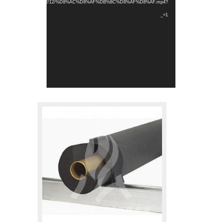
content/uploads/2022/12/%D8%AC%D8%AF%DB%8C%D8%AF%D8%AF.mp4?
_=1
.