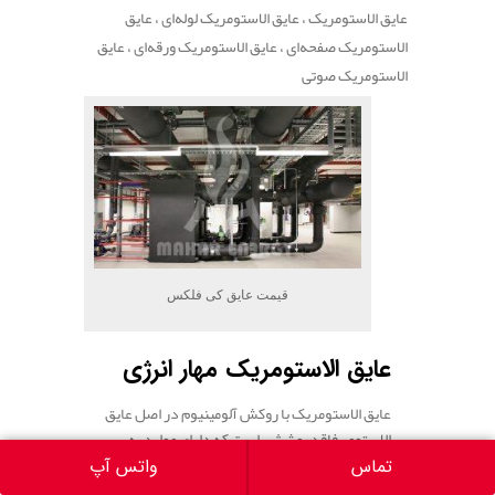
عایق الاستومریک ، عایق الاستومریک لوله‌ای ، عایق
الاستومریک صفحه‌ای ، عایق الاستومریک ورقه‌ای ، عایق
الاستومریک صوتی
قیمت عایق کی فلکس
عایق الاستومریک مهار انرژی
عایق الاستومریک با روکش آلومینیوم در اصل عایق
الاستومر فاقد پوششی است که دارای موارد به
کارگیری گسترده ای می باشد.
تماس
واتس آپ
در بیشتر موراد به منظور افزایش کاربرد آن‌ها از