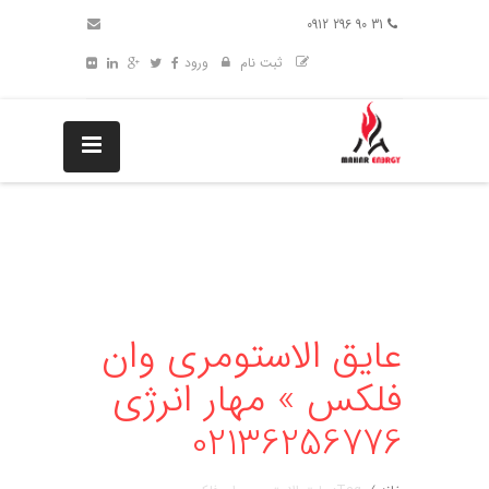
31 90 296 0912
ثبت نام
ورود
عایق الاستومری وان
فلکس » مهار انرژی
02136256776