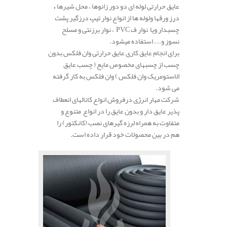
عایق حرارتی لوله ­ای دو دور زانوها ، محل شیرها
،
درز ورق­ها ولوله­ ها از انواع نوار تیپ درزگیر پشت
چسب­دار ویا نوار
PVC ف
، نوار برزنتی و مسلح
نسوز و…. استفاده میشود.
برای انجام عایق کاری عایق حرارتی وان فلکس بدون
چسب از چسب­های مخصوص مایع ( چسب عایق
الاستومریک وان فلکس ) وان فلکس به کار گرفته
می شود.
شرکت مهار انرژی درفروش انواع کانال­های انعطاف
پذیر عایق دار و بدون عایق را در انواع متنوع و
متفاوت به همراه لرزه گیر­های نصب (کانکتور) را
هم در بین محصولات خود قرار داده است.