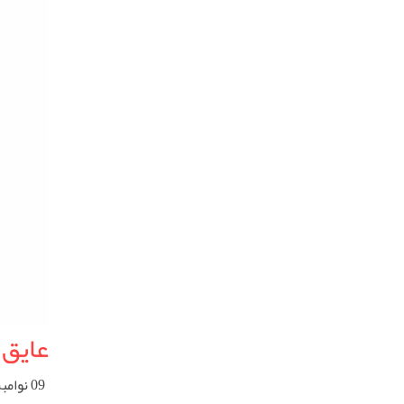
عایق 
09 نوامبر 2024