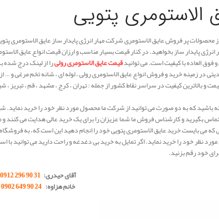
 الاستومری پتویی
ز محصولات پر فروش عایق الاستومری شرکت مهار انرژی پایدار ساز عایق الاستومری پتویی 
انرژی پایدار ساز بخواهید. در کنار قیمت بسیار مناسب و ارزان قیمت انواع عایق الاستو
و فوق العاده با کیفیت است. می توانید
قیمت عایق الاستومری رولی
را از لینک درج شده 
تی در زمینه خرید و فروش انواع عایق الاستومری رولی ، لوله ای ، شانه تخم مرغی و … از
یمت و بالاترین کیفیت در سراسر نقاط کشور از جمله : تهران ، کرج ، مشهد ، قم ، تبریز ، شی
 باشید که به دو صورت می توانید از شرکت ما محصول مورد نظر خود را خرید نماید. ش
اس بگیرید و کارشناس فروش ما شما عزیزان را برای یک خرید عالی هدایت می کنند و مش
که می بایست خرید عایق الاستومری پتویی خود را انجام دهید این است که، به فروشگاه م
مورد نظر خود را خرید نماید. اگر تمایل به خرید بی دغدغه و راحت دارید می توانید با است
رای خود رقم بزنید.
آقای حیدری:
31 90 296 0912
خانم هزاوه:
24 90 649 0902