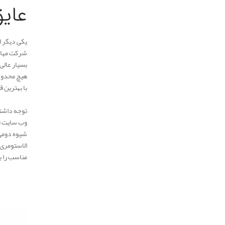
عایق
یکی دیگر ا
شرکت مهار 
بسیار عالی 
هیچ محدودی
با بهترین ق
توجه داشته
وب سایت تم
شیوه دومی 
الاستومری 
مناسب را ب
.