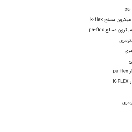
ستومری
مری
ی
pa
K
ومری