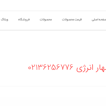
فحه اصلی
قیمت محصولات
محصولات
فروشگاه
وبلاگ
 02136256776