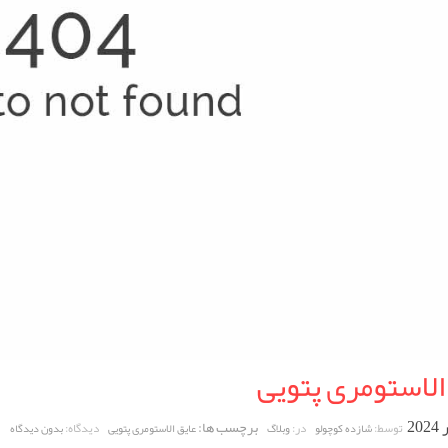
الاستومری پتویی
برچسب ها:
توسط:
در:
دیدگاه:
شازده کوچولو
وبلاگ
عایق الاستومری پتویی
بدون دیدگاه