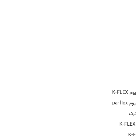
K-FL
pa-f
ترک